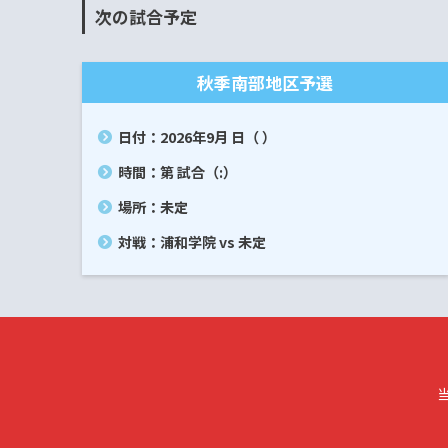
次の試合予定
秋季南部地区予選
日付：2026年9月 日（ ）
時間：第 試合（:）
場所：未定
対戦：浦和学院 vs 未定