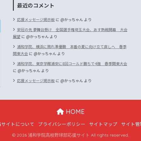
最近のコメント
応援メッセージ掲示板
に
@かっちゃん
より
栄冠の先 夢舞台懸け 全国選手権埼玉大会、あす熱戦開幕 大会
展望
に
@かっちゃん
より
浦和学院、横浜に敗れ準優勝 本番の夏に向け立て直しへ 春季
関東大会
に
@かっちゃん
より
浦和学院、東京学館浦安に8回コールド勝ちで4強 春季関東大会
に
@かっちゃん
より
応援メッセージ掲示板
に
@かっちゃん
より
HOME
当サイトについて
プライバシーポリシー
サイトマップ
サイト管
© 2026 浦和学院高校野球部応援サイト All rights reserved.