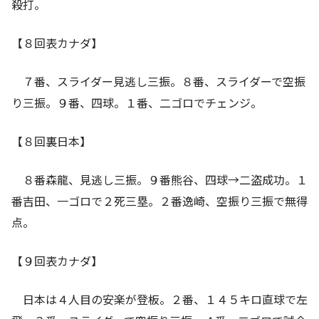
殺打。
【８回表カナダ】
７番、スライダー見逃し三振。８番、スライダーで空振
り三振。９番、四球。１番、二ゴロでチェンジ。
【８回裏日本】
８番森龍、見逃し三振。９番熊谷、四球→二盗成功。１
番吉田、一ゴロで２死三塁。２番逸崎、空振り三振で無得
点。
【９回表カナダ】
日本は４人目の安楽が登板。２番、１４５キロ直球で左