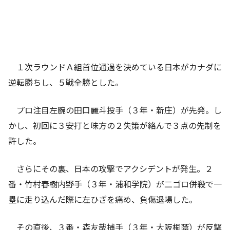
１次ラウンドＡ組首位通過を決めている日本がカナダに
逆転勝ちし、５戦全勝とした。
プロ注目左腕の田口麗斗投手（３年・新庄）が先発。し
かし、初回に３安打と味方の２失策が絡んで３点の先制を
許した。
さらにその裏、日本の攻撃でアクシデントが発生。２
番・竹村春樹内野手（３年・浦和学院）が二ゴロ併殺で一
塁に走り込んだ際に左ひざを痛め、負傷退場した。
その直後、３番・森友哉捕手（３年・大阪桐蔭）が反撃