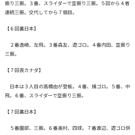
振り三振。３番、スライダーで空振り三振。５回から４者
連続三振。交代してから７個目。
【６回裏日本】
２番逸崎、左飛。３番森友、遊ゴロ。４番内田、空振り
三振。
【７回表カナダ】
日本は３人目の高橋由が登板。４番、捕ゴロ。５番、中
飛。６番、スライダーで空振り三振。
【７回裏日本】
５番園部、三振。６番奥村、四球。７番渡辺、遊ゴロ併