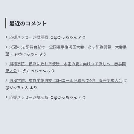
最近のコメント
応援メッセージ掲示板
に
@かっちゃん
より
栄冠の先 夢舞台懸け 全国選手権埼玉大会、あす熱戦開幕 大会展
望
に
@かっちゃん
より
浦和学院、横浜に敗れ準優勝 本番の夏に向け立て直しへ 春季関
東大会
に
@かっちゃん
より
浦和学院、東京学館浦安に8回コールド勝ちで4強 春季関東大会
に
@かっちゃん
より
応援メッセージ掲示板
に
@かっちゃん
より