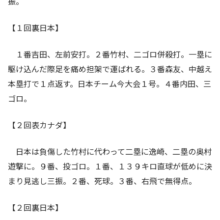
振。
【１回裏日本】
１番吉田、左前安打。２番竹村、二ゴロ併殺打。一塁に
駆け込んだ際足を痛め担架で運ばれる。３番森友、中越え
本塁打で１点返す。日本チーム今大会１号。４番内田、三
ゴロ。
【２回表カナダ】
日本は負傷した竹村に代わって二塁に逸崎、二塁の奥村
遊撃に。９番、投ゴロ。１番、１３９キロ直球が低めに決
まり見逃し三振。２番、死球。３番、右飛で無得点。
【２回裏日本】