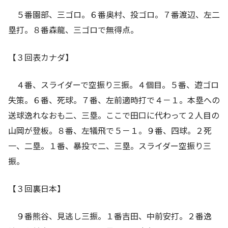
５番園部、三ゴロ。６番奥村、投ゴロ。７番渡辺、左二
塁打。８番森龍、三ゴロで無得点。
【３回表カナダ】
４番、スライダーで空振り三振。４個目。５番、遊ゴロ
失策。６番、死球。７番、左前適時打で４－１。本塁への
送球逸れなおも二、三塁。ここで田口に代わって２人目の
山岡が登板。８番、左犠飛で５－１。９番、四球。２死
一、二塁。１番、暴投で二、三塁。スライダー空振り三
振。
【３回裏日本】
９番熊谷、見逃し三振。１番吉田、中前安打。２番逸