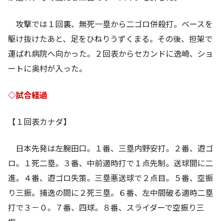
攻撃では１回裏、無死一塁から二ゴロ併殺打。ベースを
駆け抜けたあと、足をひねりうずくまる。その後、担架で
運ばれ病院へ向かった。２回表からセカンドに逸崎、ショ
ートに奥村が入った。
◇試合経過
【１回表カナダ】
日本先発は左腕田口。１番、三塁内野安打。２番、遊ゴ
ロ。１死二塁。３番、中前適時打で１点先制。送球間に二
進。４番、遊ゴロ失策。三塁悪送球で２点目。５番、空振
り三振。捕逸の間に２死三塁。６番、左中間破る適時二塁
打で３－０。７番、四球。８番、スライダーで空振り三