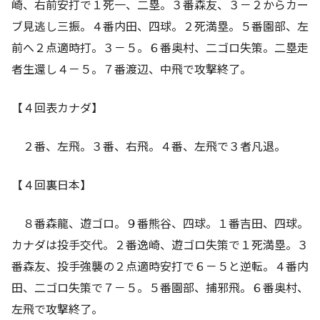
崎、右前安打で１死一、二塁。３番森友、３－２からカー
ブ見逃し三振。４番内田、四球。２死満塁。５番園部、左
前へ２点適時打。３－５。６番奥村、二ゴロ失策。二塁走
者生還し４－５。７番渡辺、中飛で攻撃終了。
【４回表カナダ】
２番、左飛。３番、右飛。４番、左飛で３者凡退。
【４回裏日本】
８番森龍、遊ゴロ。９番熊谷、四球。１番吉田、四球。
カナダは投手交代。２番逸崎、遊ゴロ失策で１死満塁。３
番森友、投手強襲の２点適時安打で６－５と逆転。４番内
田、二ゴロ失策で７－５。５番園部、捕邪飛。６番奥村、
左飛で攻撃終了。