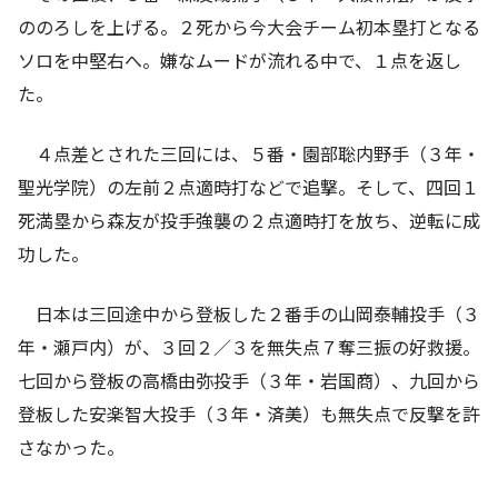
ののろしを上げる。２死から今大会チーム初本塁打となる
ソロを中堅右へ。嫌なムードが流れる中で、１点を返し
た。
４点差とされた三回には、５番・園部聡内野手（３年・
聖光学院）の左前２点適時打などで追撃。そして、四回１
死満塁から森友が投手強襲の２点適時打を放ち、逆転に成
功した。
日本は三回途中から登板した２番手の山岡泰輔投手（３
年・瀬戸内）が、３回２／３を無失点７奪三振の好救援。
七回から登板の高橋由弥投手（３年・岩国商）、九回から
登板した安楽智大投手（３年・済美）も無失点で反撃を許
さなかった。