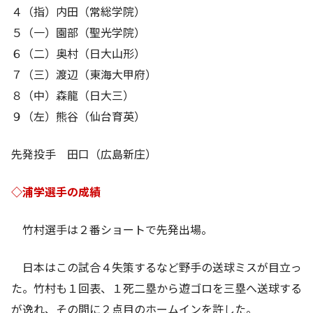
４（指）内田（常総学院）
５（一）園部（聖光学院）
６（二）奥村（日大山形）
７（三）渡辺（東海大甲府）
８（中）森龍（日大三）
９（左）熊谷（仙台育英）
先発投手 田口（広島新庄）
◇浦学選手の成績
竹村選手は２番ショートで先発出場。
日本はこの試合４失策するなど野手の送球ミスが目立っ
た。竹村も１回表、１死二塁から遊ゴロを三塁へ送球する
が逸れ、その間に２点目のホームインを許した。