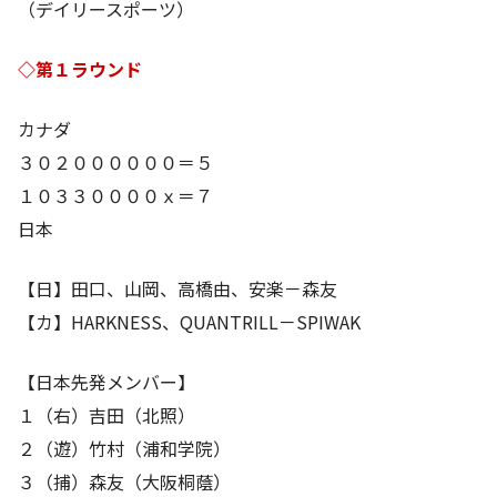
（デイリースポーツ）
◇第１ラウンド
カナダ
３０２００００００＝５
１０３３００００ｘ＝７
日本
【日】田口、山岡、高橋由、安楽－森友
【カ】HARKNESS、QUANTRILL－SPIWAK
【日本先発メンバー】
１（右）吉田（北照）
２（遊）竹村（浦和学院）
３（捕）森友（大阪桐蔭）