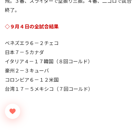
飛。３番、スライダーで空振り三振。４番、二ゴロで試合
終了。
◇９月４日の全試合結果
ベネズエラ６－２チェコ
日本７－５カナダ
イタリア４－１７韓国（８回コールド）
豪州２－３キューバ
コロンビア６－１２米国
台湾１７－５メキシコ（７回コールド）