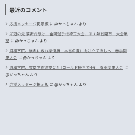
最近のコメント
応援メッセージ掲示板
に
@かっちゃん
より
栄冠の先 夢舞台懸け 全国選手権埼玉大会、あす熱戦開幕 大会展
望
に
@かっちゃん
より
浦和学院、横浜に敗れ準優勝 本番の夏に向け立て直しへ 春季関
東大会
に
@かっちゃん
より
浦和学院、東京学館浦安に8回コールド勝ちで4強 春季関東大会
に
@かっちゃん
より
応援メッセージ掲示板
に
@かっちゃん
より