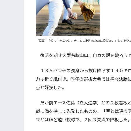
【写真】「悔しさをぶつけ、チームの勝利のために投げたい」と力を込
復活を期す大型右腕山口。自身の殻を破ろうと
１８５センチの長身から投げ降ろす１４０キロ
力は折り紙付き。昨年の選抜大会では準々決勝
点と好投した。
だが前エース佐藤（立大進学）との２枚看板と
戦に満を持して先発したものの、「春とは違う
来とはほど遠い投球で、２回３失点で降板した