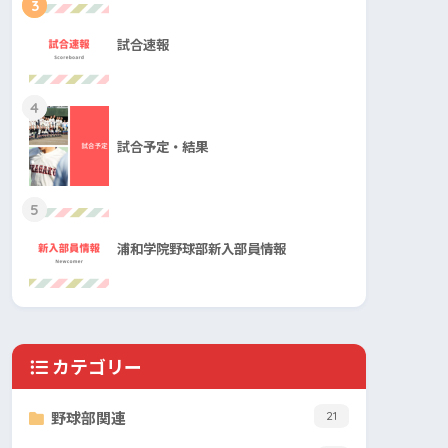
3
試合速報
4
試合予定・結果
5
浦和学院野球部新入部員情報
カテゴリー
野球部関連
21