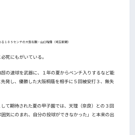
める１８５センチの大型右腕・山口瑠偉（埼玉新聞）
必死にもがいている。
超の速球を武器に、１年の夏からベンチ入りするなど能
に先発し、優勝した大阪桐蔭を相手に５回被安打３、無失
して期待された夏の甲子園では、天理（奈良）との３回
雰囲気にのまれ、自分の投球ができなかった」と本来の出
。