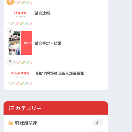
3
試合速報
4
試合予定・結果
5
浦和学院野球部新入部員情報
カテゴリー
野球部関連
21