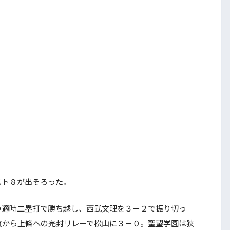
ト８が出そろった。
適時二塁打で勝ち越し、西武文理を３－２で振り切っ
航から上條への完封リレーで松山に３－０。聖望学園は狭