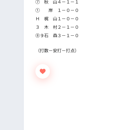
⑦ 秋 山４－１－１
① 岸 １－０－０
Ｈ 梶 山１－０－０
３ 木 村２－１－０
⑧９石 森３－１－０
（打数－安打－打点）