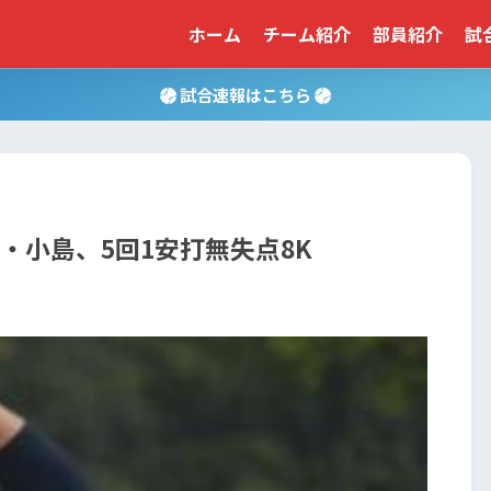
ホーム
チーム紹介
部員紹介
試
試合速報はこちら
・小島、5回1安打無失点8K