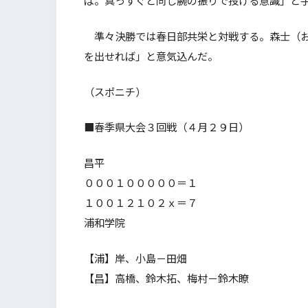
ば。真っすぐと同じ腕の振りで投げる意識」と
準々決勝では春日部共栄と対戦する。森士（お
を出せれば」と意気込んだ。
（スポニチ）
■春季県大会３回戦（４月２９日）
昌平
０００１０００００＝１
１００１２１０２ｘ＝７
浦和学院
【浦】岸、小島－田畑
【昌】高橋、鈴木拓、梅村－鈴木瞭