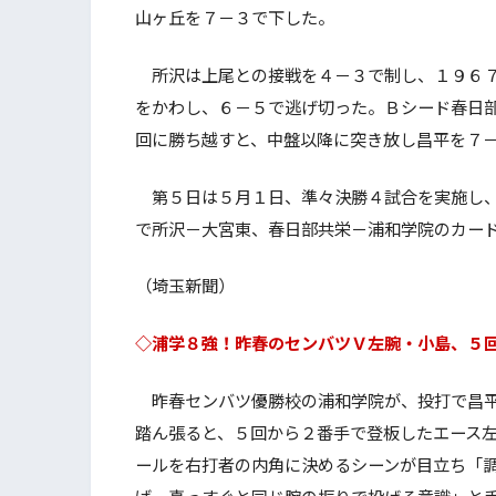
山ヶ丘を７－３で下した。
所沢は上尾との接戦を４－３で制し、１９６７
をかわし、６－５で逃げ切った。Ｂシード春日
回に勝ち越すと、中盤以降に突き放し昌平を７
第５日は５月１日、準々決勝４試合を実施し、
で所沢－大宮東、春日部共栄－浦和学院のカー
（埼玉新聞）
◇浦学８強！昨春のセンバツＶ左腕・小島、５
昨春センバツ優勝校の浦和学院が、投打で昌平
踏ん張ると、５回から２番手で登板したエース
ールを右打者の内角に決めるシーンが目立ち「