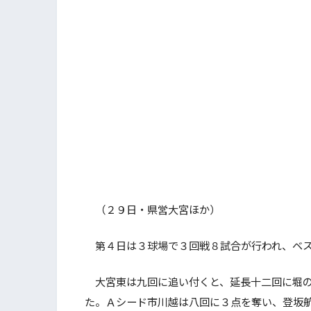
（２９日・県営大宮ほか）
第４日は３球場で３回戦８試合が行われ、ベス
大宮東は九回に追い付くと、延長十二回に堀の
た。Ａシード市川越は八回に３点を奪い、登坂