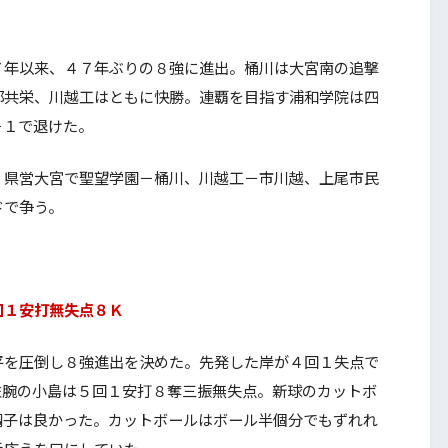
年以来、４７年ぶりの８強に進出。桶川は大宮南の追撃
部共栄、川越工はともに快勝。連覇を目指す浦和学院は四
－１で退けた。
県営大宮で聖望学園－桶川、川越工－市川越、上尾市民
ドで争う。
回１安打無失点８Ｋ
を圧倒し８強進出を決めた。先発した岸が４回１失点で
左腕の小島は５回１安打８奪三振無失点。新球のカットボ
調子は良かった。カットボールはボール半個分でもずれれ