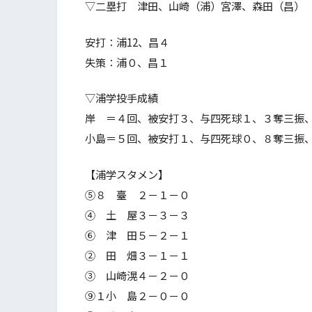
▽二塁打 津田、山崎（浦）宮澤、森田（昌）
安打：浦12、昌４
失策：浦０、昌１
▽浦学投手成績
岸 ＝４回、被安打３、与四死球１、３奪三振
小島＝５回、被安打１、与四死球０、８奪三振
【浦学スタメン】
⑤８ 臺 ２－１－０
④ 土 屋３－３－３
⑥ 津 田５－２－１
② 田 畑３－１－１
③ 山崎滉４－２－０
⑨１小 島２－０－０