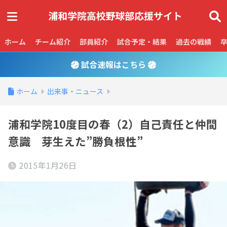
ホーム
チーム紹介
部員紹介
試合予定・結果
過去の戦績
試合速報はこちら
ホーム
出来事・ニュース
浦和学院10度目の春（2）自己責任と仲間
意識 芽生えた”勝負根性”
2015年1月26日