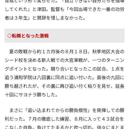
育成という形で実らせた。「自立できない自分たちを指導
してくれた」と津田。監督も「今回出場できた一番の功労
者は３年生」と賛辞を惜しまなかった。
◇転機となった激戦
夏の敗戦から約１カ月後の８月１８日、秋季地区大会の
シード校を決める新人戦での大宮東戦が、一つのターニン
グポイントとなった。競り合いとなったこの試合、１点を
追う浦和学院は八回裏に同点に追い付いた。直後の九回に
勝ち越されたが、その裏に再び追い付く粘りを見せ、延長
十回にサヨナラ勝ちした。
まさに「追い込まれてからの勝負根性」を発揮しての勝
利だった。７月の徹底した練習、８月に入って４３試合を
こなした自負。負けてたまるかと吹っ切れ、徐々にまとま