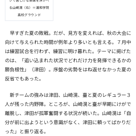
グで苦しげな表情を浮かべ
る山崎滉（右）＝浦和学院
高校グラウンド
早すぎた夏の敗戦。だが、見方を変えれば、秋の大会に
向けて与えられた時間が例年より多いとも言える。７月中
は練習試合を行わず、練習に明け暮れた。テーマに掲げた
のは、「追い込まれた状況でどれだけ力を発揮できるかの
勝負根性」（津田）。序盤の劣勢をはね返せなかった夏の
反省でもあった。
新チームの強みは津田、山崎滉、臺と夏のレギュラー３
人が残った内野陣。ところが、山崎滉と臺が早期にけがで
離脱し、津田が孤軍奮闘する状況が続いた。山崎滉は「自
分が前に出ようという意識がなく、津田に頼ってばかりだ
った」と振り返る。