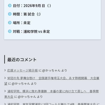
日付：2026年9月 日（ ）
時間：第 試合（:）
場所：未定
対戦：浦和学院 vs 未定
最近のコメント
応援メッセージ掲示板
に
@かっちゃん
より
栄冠の先 夢舞台懸け 全国選手権埼玉大会、あす熱戦開幕 大会展
望
に
@かっちゃん
より
浦和学院、横浜に敗れ準優勝 本番の夏に向け立て直しへ 春季関
東大会
に
@かっちゃん
より
浦和学院、東京学館浦安に8回コールド勝ちで4強 春季関東大会
に