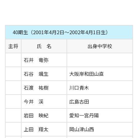
40期生（2001年4月2日～2002年4月1日生）
主将
氏 名
出身中学校
石井 竜弥
石谷 颯生
大阪岸和田山直
石渡 祐樹
川口青木
今井 渓
広島古田
岩田 映紀
愛知一宮丹陽
上田 翔太
岡山津山西