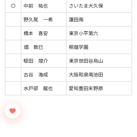
◎
中前 祐也
さいたま大久保
野久尾 一希
蓮田南
橋本 喜安
東京小平第六
畑 敦巳
桐蔭学園
蛭田 竣介
東京世田谷烏山
古谷 海成
大阪和泉南池田
水戸部 龍也
愛知豊田末野原