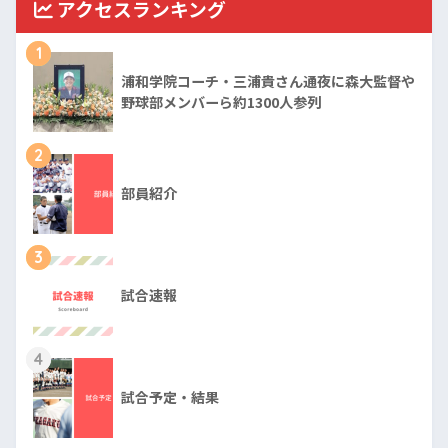
アクセスランキング
1
浦和学院コーチ・三浦貴さん通夜に森大監督や
野球部メンバーら約1300人参列
2
部員紹介
3
試合速報
4
試合予定・結果