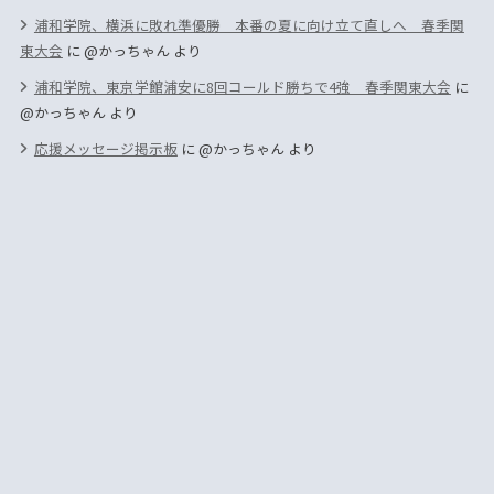
浦和学院、横浜に敗れ準優勝 本番の夏に向け立て直しへ 春季関
東大会
に
@かっちゃん
より
浦和学院、東京学館浦安に8回コールド勝ちで4強 春季関東大会
に
@かっちゃん
より
応援メッセージ掲示板
に
@かっちゃん
より