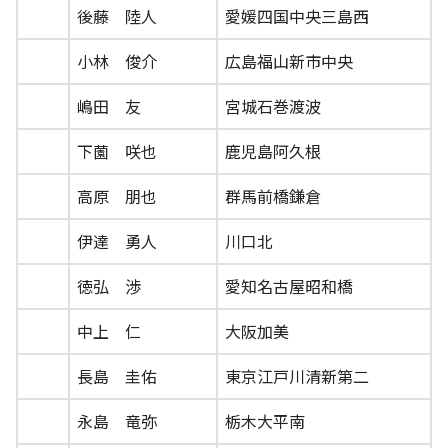
後藤 陸人
愛媛四国中央三島西
小林 俊介
広島福山新市中央
嶋田 友
宮城石巻渡波
下薗 咲也
鹿児島阿久根
高原 朋也
群馬前橋鎌倉
伊達 勇人
川口北
徳弘 渉
愛知名古屋昭和橋
中上 仁
大阪加美
長島 圭佑
東京江戸川清新第二
永島 竜弥
栃木大平南