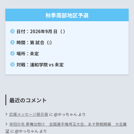
秋季南部地区予選
日付：2026年9月 日（ ）
時間：第 試合（:）
場所：未定
対戦：浦和学院 vs 未定
最近のコメント
応援メッセージ掲示板
に
@かっちゃん
より
栄冠の先 夢舞台懸け 全国選手権埼玉大会、あす熱戦開幕 大会展
望
に
@かっちゃん
より