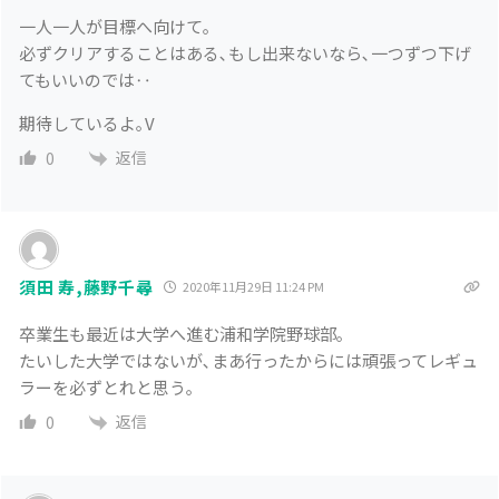
一人一人が目標へ向けて｡
必ずクリアすることはある､もし出来ないなら､一つずつ下げ
てもいいのでは‥
期待しているよ｡V
返信
0
須田 寿,藤野千尋
2020年11月29日 11:24 PM
卒業生も最近は大学へ進む浦和学院野球部｡
たいした大学ではないが､まあ行ったからには頑張ってレギュ
ラーを必ずとれと思う｡
返信
0