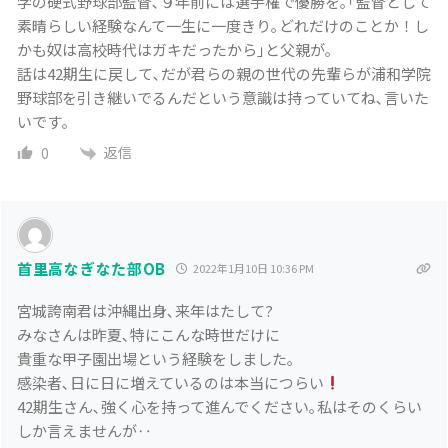
学の硬式野球部監督､９年前には選手権で優勝を｡｢監督として
素晴らしい経験なんて一生に一度きり｡どれだけのことか！し
かも奴は高校時代はガキだったから｣と父親が｡
話は42期生に戻して､だが君らの親の世代の先輩らが浦和学院
野球部を引き継いでるんだという意識は持っていてね､言いた
いです｡
返信
0
首里高なぎなた部OB
2022年1月10日 10:36 PM
宮城誇南君は沖縄出身､来年はたして?
みなさんは昨夏､特にこんな時世だけに
貴重な甲子園出場という経験をしました｡
感染者､日に日に増えているのは本当につらい
42期生さん､強く心を持って進んでください｡私はそのくらい
しか言えませんが‥