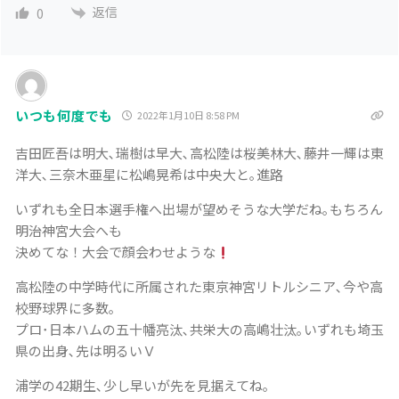
返信
0
いつも何度でも
2022年1月10日 8:58 PM
吉田匠吾は明大､瑞樹は早大､高松陸は桜美林大､藤井一輝は東
洋大､三奈木亜星に松嶋晃希は中央大と｡進路
いずれも全日本選手権へ出場が望めそうな大学だね｡もちろん
明治神宮大会へも
決めてな！大会で顔会わせような
高松陸の中学時代に所属された東京神宮リトルシニア､今や高
校野球界に多数｡
プロ･日本ハムの五十幡亮汰､共栄大の高嶋壮汰｡いずれも埼玉
県の出身､先は明るいＶ
浦学の42期生､少し早いが先を見据えてね｡