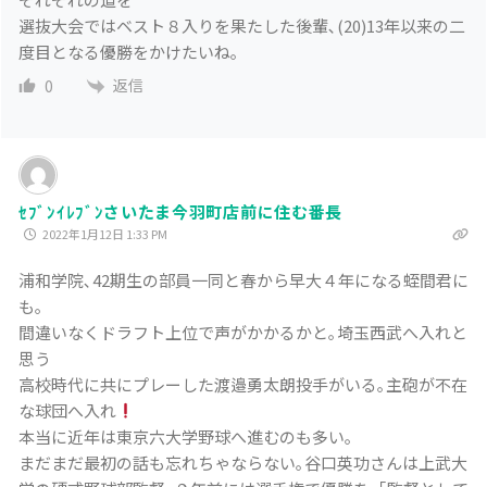
選抜大会ではベスト８入りを果たした後輩､(20)13年以来の二
度目となる優勝をかけたいね｡
返信
0
ｾﾌﾞﾝｲﾚﾌﾞﾝさいたま今羽町店前に住む番長
2022年1月12日 1:33 PM
浦和学院､42期生の部員一同と春から早大４年になる蛭間君に
も｡
間違いなくドラフト上位で声がかかるかと｡埼玉西武へ入れと
思う
高校時代に共にプレーした渡邉勇太朗投手がいる｡主砲が不在
な球団へ入れ
本当に近年は東京六大学野球へ進むのも多い｡
まだまだ最初の話も忘れちゃならない｡谷口英功さんは上武大