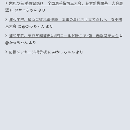
栄冠の先 夢舞台懸け 全国選手権埼玉大会、あす熱戦開幕 大会展
望
に
@かっちゃん
より
浦和学院、横浜に敗れ準優勝 本番の夏に向け立て直しへ 春季関
東大会
に
@かっちゃん
より
浦和学院、東京学館浦安に8回コールド勝ちで4強 春季関東大会
に
@かっちゃん
より
応援メッセージ掲示板
に
@かっちゃん
より