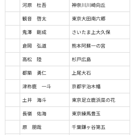
河原 杜吾
神奈川川崎向丘
観音 啓太
東京大田南六郷
鬼澤 剛成
さいたま上大久保
倉岡 弘道
熊本阿蘇一の宮
高松 陸
杉戸広島
都築 勇仁
上尾大石
津祢鹿 一斗
京都宇治木幡
土井 海斗
東京足立鹿浜菜の花
長嶺 佑海
東京練馬豊玉
原 朋哉
千葉鎌ヶ谷第五