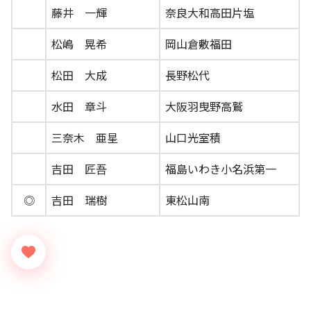
藤井 一輝
奈良大和高田片塩
松嶋 晃希
岡山倉敷福田
松田 大成
長野松代
水田 章斗
大阪羽曳野高鷲
三奈木 亜星
山口光室積
吉田 匠吾
福島いわき小名浜第一
◎
吉田 瑞樹
東松山南