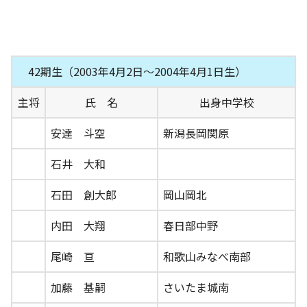
42期生（2003年4月2日～2004年4月1日生）
主将
氏 名
出身中学校
安達 斗空
新潟長岡関原
石井 大和
石田 創大郎
岡山岡北
内田 大翔
春日部中野
尾崎 亘
和歌山みなべ南部
加藤 基嗣
さいたま城南