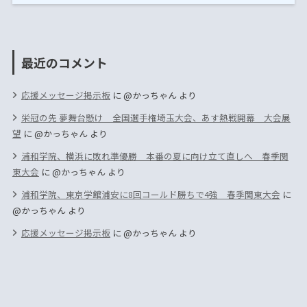
最近のコメント
応援メッセージ掲示板
に
@かっちゃん
より
栄冠の先 夢舞台懸け 全国選手権埼玉大会、あす熱戦開幕 大会展
望
に
@かっちゃん
より
浦和学院、横浜に敗れ準優勝 本番の夏に向け立て直しへ 春季関
東大会
に
@かっちゃん
より
浦和学院、東京学館浦安に8回コールド勝ちで4強 春季関東大会
に
@かっちゃん
より
応援メッセージ掲示板
に
@かっちゃん
より