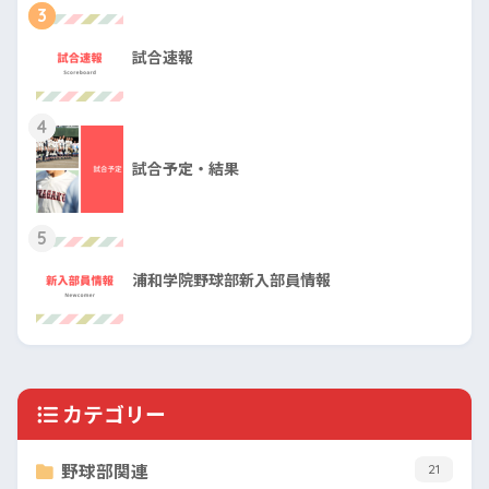
3
試合速報
4
試合予定・結果
5
浦和学院野球部新入部員情報
カテゴリー
野球部関連
21