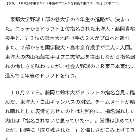
【写真】ＪＲ東日本東北から２年後のプロ入りを目指す東洋大・内山（スポニチ）
東都大学野球１部の各大学の４年生の進路が、決まっ
た。ロッテからドラフト１位指名された東洋大・藤岡貴裕
投手と、同３位の鈴木大地内野手の２人がプロへと進む。
また、２部からも国学院大・高木京介投手が巨人に入団。
東洋大の内山拓哉投手はプロ志望届を提出しながら指名漏
れの悔しさを味わったが、社会人野球のＪＲ東日本東北に
進んで２年後のドラフトを待つ。
１０月２７日。藤岡と鈴木大がドラフトの指名会見に臨
んだ、東洋大・白山キャンパスの別室。チームメートが晴
れ晴れとした表情を見せたのとは対照的に、指名漏れした
内山は「指名されないと思っていた…」。覚悟は決めてい
たが、同時に「取り残された…」と悔しさがこみ上げてき
た。