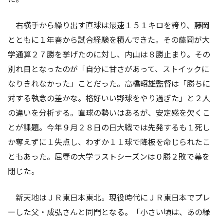
右横手から繰り出す直球は最速１５１キロを誇り、藤岡
とともに１年春から試合経験を積んできた。その藤岡が大
学通算２７勝を挙げたのに対し、内山は８勝止まり。その
別れ目となったのが「自分に甘さがあって、ストイックに
なりきれなかった」ことだった。高橋昭雄監督は「勝ちに
対する執念の差かな。格好いい野球をやり過ぎた」と２人
の違いを分析する。直球の勢いはあるが、安定感を欠くこ
とが課題。今年９月２８日の日大戦では先発するも１死し
か奪えずに１失点し、わずか１１球で降板を命じられたこ
ともあった。屈辱の大学ラストシーズンは０勝２敗で幕を
閉じた。
新天地はＪＲ東日本東北。現役時代にＪＲ東日本でプレ
ーした父・成弘さんと同門となる。「小さい頃は、あの緑