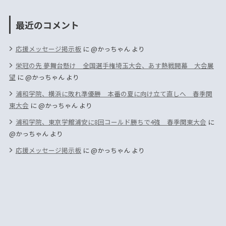
最近のコメント
応援メッセージ掲示板
に
@かっちゃん
より
栄冠の先 夢舞台懸け 全国選手権埼玉大会、あす熱戦開幕 大会展
望
に
@かっちゃん
より
浦和学院、横浜に敗れ準優勝 本番の夏に向け立て直しへ 春季関
東大会
に
@かっちゃん
より
浦和学院、東京学館浦安に8回コールド勝ちで4強 春季関東大会
に
@かっちゃん
より
応援メッセージ掲示板
に
@かっちゃん
より