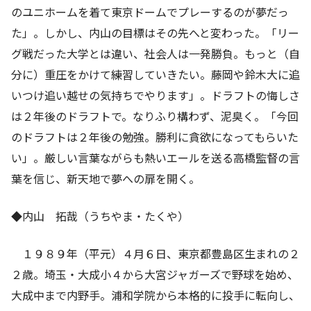
のユニホームを着て東京ドームでプレーするのが夢だっ
た」。しかし、内山の目標はその先へと変わった。「リー
グ戦だった大学とは違い、社会人は一発勝負。もっと（自
分に）重圧をかけて練習していきたい。藤岡や鈴木大に追
いつけ追い越せの気持ちでやります」。ドラフトの悔しさ
は２年後のドラフトで。なりふり構わず、泥臭く。「今回
のドラフトは２年後の勉強。勝利に貪欲になってもらいた
い」。厳しい言葉ながらも熱いエールを送る高橋監督の言
葉を信じ、新天地で夢への扉を開く。
◆内山 拓哉（うちやま・たくや）
１９８９年（平元）４月６日、東京都豊島区生まれの２
２歳。埼玉・大成小４から大宮ジャガーズで野球を始め、
大成中まで内野手。浦和学院から本格的に投手に転向し、