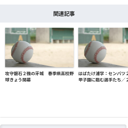
関連記事
攻守磐石２強の牙城 春季県高校野
はばたけ浦学：センバ
球きょう開幕
甲子園に臨む選手たち／