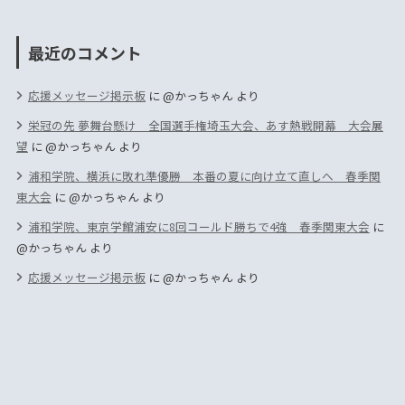
最近のコメント
応援メッセージ掲示板
に
@かっちゃん
より
栄冠の先 夢舞台懸け 全国選手権埼玉大会、あす熱戦開幕 大会展
望
に
@かっちゃん
より
浦和学院、横浜に敗れ準優勝 本番の夏に向け立て直しへ 春季関
東大会
に
@かっちゃん
より
浦和学院、東京学館浦安に8回コールド勝ちで4強 春季関東大会
に
@かっちゃん
より
応援メッセージ掲示板
に
@かっちゃん
より