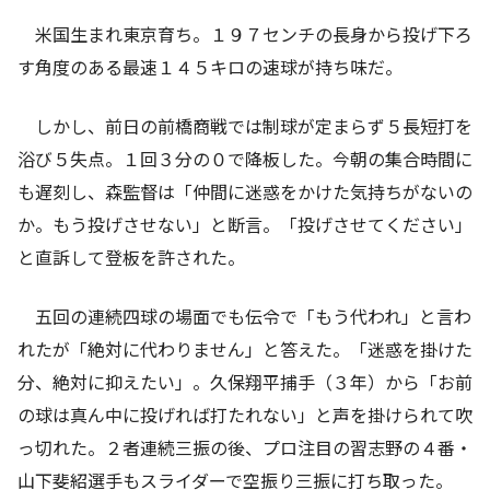
米国生まれ東京育ち。１９７センチの長身から投げ下ろ
す角度のある最速１４５キロの速球が持ち味だ。
しかし、前日の前橋商戦では制球が定まらず５長短打を
浴び５失点。１回３分の０で降板した。今朝の集合時間に
も遅刻し、森監督は「仲間に迷惑をかけた気持ちがないの
か。もう投げさせない」と断言。「投げさせてください」
と直訴して登板を許された。
五回の連続四球の場面でも伝令で「もう代われ」と言わ
れたが「絶対に代わりません」と答えた。「迷惑を掛けた
分、絶対に抑えたい」。久保翔平捕手（３年）から「お前
の球は真ん中に投げれば打たれない」と声を掛けられて吹
っ切れた。２者連続三振の後、プロ注目の習志野の４番・
山下斐紹選手もスライダーで空振り三振に打ち取った。