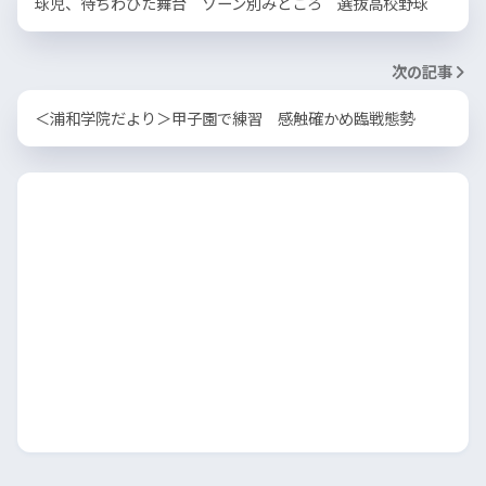
球児、待ちわびた舞台 ゾーン別みどころ 選抜高校野球
次の記事
＜浦和学院だより＞甲子園で練習 感触確かめ臨戦態勢