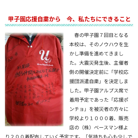
甲子園応援自粛から 今、私たちにできること
春の甲子園７回目となる
本校は、そのノウハウを生
かし準備を進めてきまし
た。大震災発生後、主催者
側の開催決定前に「学校応
援団派遣自粛」を決定しま
した。甲子園アルプス席で
着用予定であった「応援ポ
ンチョ」を被災者の方々に
学校より１０００着、販売
店の（株）ベースマン様よ
り２００着配布していく予定です。「気持ちも心も少しで