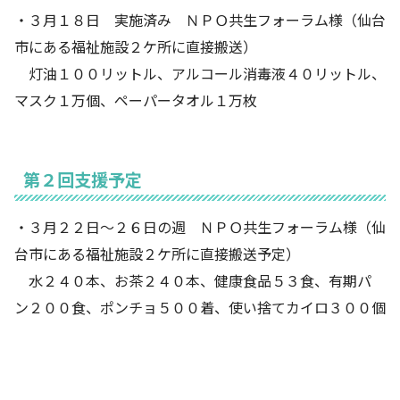
・３月１８日 実施済み ＮＰＯ共生フォーラム様（仙台
市にある福祉施設２ケ所に直接搬送）
灯油１００リットル、アルコール消毒液４０リットル、
マスク１万個、ペーパータオル１万枚
第２回支援予定
・３月２２日～２６日の週 ＮＰＯ共生フォーラム様（仙
台市にある福祉施設２ケ所に直接搬送予定）
水２４０本、お茶２４０本、健康食品５３食、有期パ
ン２００食、ポンチョ５００着、使い捨てカイロ３００個