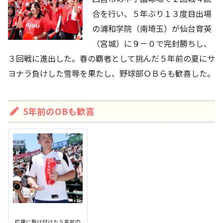
合を行い、５年ぶり１３度目出場
の浦和学院（南埼玉）が仙台育英
（宮城）に９－０で完封勝ちし、
３回戦に進出した。春の覇者として挑んだ５年前の夏にサ
ヨナラ負けした雪辱を果たし、野球部ＯＢらも歓喜した。
5年前のOBも歓喜
応援に懸け付けた５年前の