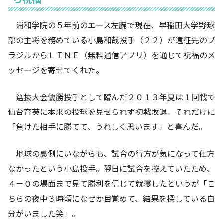
浦和学院の５年前のエース左腕で現在、早稲田大学野球
部の主将を務めている小島和哉投手（２２）が遠征先のブ
ラジルからＬＩＮＥ（無料通信アプリ）を通じて祝福のメ
ッセージを寄せてくれた。
選抜大会優勝投手として臨んだ２０１３年夏は１回戦で
仙台育英に本来の投球を見せられず初戦敗退。それだけに
「負けた相手に勝てて、うれしく思います」と喜んだ。
地球の裏側にいながらも、試合の行方が気になって仕方
なかったという小島投手。翌日に試合を控えていたため、
４－０の場面まで見て勝利を信じて就寝したというが「こ
ちらの夜中３時頃になぜか目覚めて、結果を探している自
分がいました笑」。