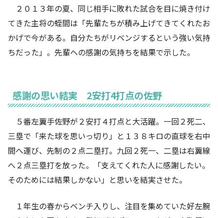
２０１３年の夏、同じ相手に敗れた試合を目に焼き付け
てきた主将の蛭間は「先輩たちが積み上げてきてくれたお
かげで今がある。自分たちがリベンジするという強い気持
ちだった」。先輩への感謝の気持ちを結果で示した。
感謝の思い結実 2安打4打点の佐野
５番左翼手佐野が２安打４打点と大活躍。一回２死二、
三塁で「来た球を思いっ切り」と１３８キロの直球を右中
間へ運び、先制の２点二塁打。九回２死一、二塁は右翼線
へ２点三塁打を放った。「支えてくれた人に感謝したい。
そのためには結果しかない」と思いを結実させた。
１年生の春からベンチ入りし、注目を集めていた好左腕