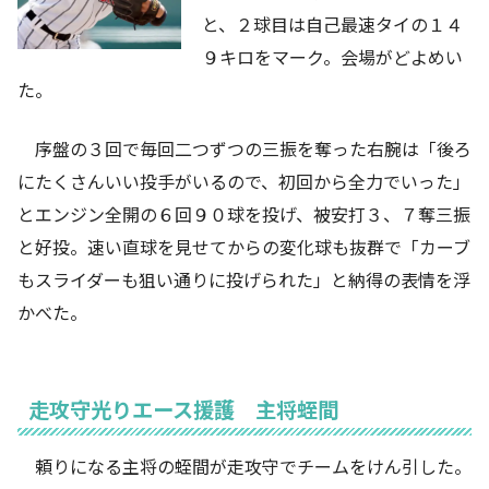
と、２球目は自己最速タイの１４
９キロをマーク。会場がどよめい
た。
序盤の３回で毎回二つずつの三振を奪った右腕は「後ろ
にたくさんいい投手がいるので、初回から全力でいった」
とエンジン全開の６回９０球を投げ、被安打３、７奪三振
と好投。速い直球を見せてからの変化球も抜群で「カーブ
もスライダーも狙い通りに投げられた」と納得の表情を浮
かべた。
走攻守光りエース援護 主将蛭間
頼りになる主将の蛭間が走攻守でチームをけん引した。