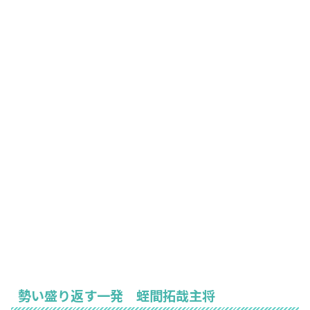
勢い盛り返す一発 蛭間拓哉主将