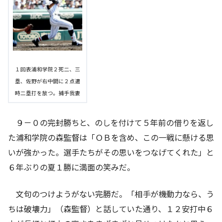
１回表浦和学院２死二、三
塁、佐野が右中間に２点適
時二塁打を放つ。捕手我妻
９－０の完封勝ちと、のしを付けて５年前の借りを返し
た浦和学院の森監督は「ＯＢを含め、この一戦に懸ける思
いが強かった。選手たちがその思いをつなげてくれた」と
６年ぶりの夏１勝に満面の笑みだ。
文句のつけようがない完勝だ。「相手が機動力なら、う
ちは破壊力」（森監督）と話していた通り、１２安打中６