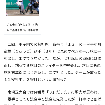
六回表浦和学院２死、小町
は二塁打を放つ。捕手阿部
二回、甲子園での初打席。背番号「１３」の一塁手小町
竜梧（りゅうご）選手（３年）は見逃すべきボール球に手
を出し、出塁できなかった。だが、２打席目の四回には修
正し、粘って９球目のスライダーを中堅返し。六回にも直
球を右翼線にはじき返し、二塁打とした。チームが放った
１２安打中、２安打という活躍だった。
南埼玉大会では背番号「３」だった。打撃力が買われ、
一塁手として６試合中５試合に先発したが、打率は２割以