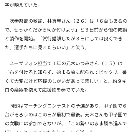
字が映えていた。
吹奏楽部の教諭、林真琴さん（２６）は「６台もあるの
で、せっかくだから何か付けよう」と３日前から他の教諭
と製作を開始。「試行錯誤したが３日にしては良くでき
た。選手たちに見えたらいい」と笑う。
スーザフォン担当で１年の元木いつみさん（１５）は
「布を付けると知らず、始まる前に配られてビックリ。暑
くて大変だけど応援のしがいがあって楽しい」と、約９キ
ロの楽器を抱えて応援歌を奏でていた。
同部はマーチングコンテストの予選があり、甲子園で６
台がそろうのはこの日が最初で最後。元木さんも甲子園で
の次戦には参加できないが、「この勢いのまま勝ち進んで
ほしい」と、ナインたちにエールを送った。