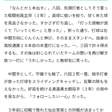
「なんとか１本出す」。八回、先頭打者としてそう誓っ
た蛭間拓哉主将（３年）。直球に狙いを絞り、甘く来た球
を見逃さなかった。すかさず打ち返し、「打った感触が良
くて『いってくれー』と思った」。祈った通り、打球は左
中間方向にぐんぐんと伸び、そのままスタンドへ。自身の
高校通算２８本目の本塁打になった。一、三回で計４得点
するも、その後は封じられていたチームの勢いを再び解き
放つ一打に「うれしかった」と無邪気に笑った。
中堅手として、守備でも魅了。六回２死一塁、相手打者
が放った打球をスライディングキャッチし、反撃の隙も与
えなかった。好投を続ける渡邉勇太朗投手（３年）の背中
を見ながら、「フォローしたい一心」だった。
５年前に初戦で敗れた仙台育英との対戦が決まってか