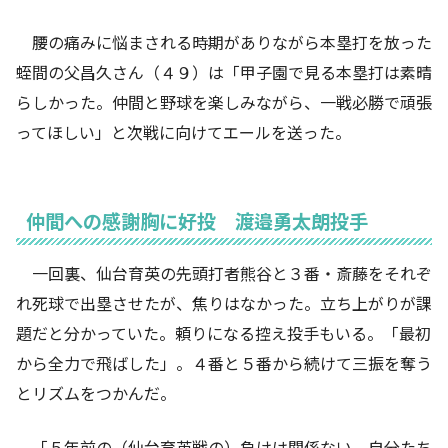
腰の痛みに悩まされる時期がありながら本塁打を放った
蛭間の父昌久さん（４９）は「甲子園で見る本塁打は素晴
らしかった。仲間と野球を楽しみながら、一戦必勝で頑張
ってほしい」と次戦に向けてエールを送った。
仲間への感謝胸に好投 渡邉勇太朗投手
一回裏、仙台育英の先頭打者熊谷と３番・斎藤をそれぞ
れ死球で出塁させたが、焦りはなかった。立ち上がりが課
題だと分かっていた。頼りになる控え投手もいる。「最初
から全力で飛ばした」。４番と５番から続けて三振を奪う
とリズムをつかんだ。
「５年前の（仙台育英戦の）負けは関係ない。自分たち