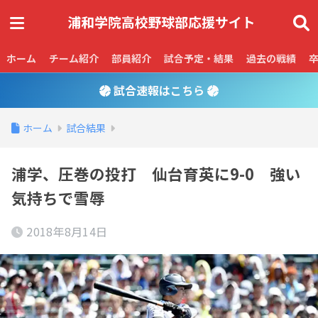
ホーム
チーム紹介
部員紹介
試合予定・結果
過去の戦績
試合速報はこちら
ホーム
試合結果
浦学、圧巻の投打 仙台育英に9-0 強い
気持ちで雪辱
2018年8月14日