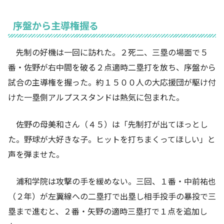
序盤から主導権握る
先制の好機は一回に訪れた。２死二、三塁の場面で５
番・佐野が右中間を破る２点適時二塁打を放ち、序盤から
試合の主導権を握った。約１５００人の大応援団が駆け付
けた一塁側アルプススタンドは熱気に包まれた。
佐野の母美和さん（４５）は「先制打が出てほっとし
た。野球が大好きな子。ヒットを打ちまくってほしい」と
声を弾ませた。
浦和学院は攻撃の手を緩めない。三回、１番・中前祐也
（２年）が左翼線への二塁打で出塁し相手投手の暴投で三
塁まで進むと、２番・矢野の適時三塁打で１点を追加し