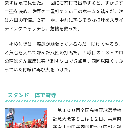
まずは足で見せた。一回に右前打で出塁すると、すかさず
二盗を決め、佐野の二塁打で２点目のホームを踏んだ。次
は六回の守備。２死一塁、中前に落ちそうな打球をスライ
ディングキャッチし、危機を救った。
極め付きは「渡邉が頑張っているんだ。助けてやろう」
と気合を入れて臨んだ八回の打席だ。４球目の１３８キロ
の直球を左翼席に突き刺すソロで５点目。四回以降くすぶ
っていた打線に再び火をつけた。
スタンド一体で雪辱
第１００回全国高校野球選手権
記念大会第８日は１２日、兵庫県
西宮市の甲子園球場で２回戦４試