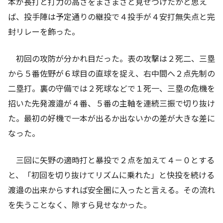
本が長打と打力の高さをまざまざと見せつけたかと思え
ば、投手陣は予定通りの継投で４投手が４安打無失点と完
封リレーを飾った。
初回の攻防が分かれ目だった。表の攻撃は２死二、三塁
から５番佐野が６球目の直球を捉え、右中間へ２点先制の
二塁打。裏の守備では２死球などで１死一、三塁の危機を
招いた先発渡邉が４番、５番の主軸を連続三振で切り抜け
た。最初の好機で一本が出るか出ないかの差が大きな差に
なった。
三回に矢野の適時打と暴投で２点を加えて４－０とする
と、「初回を切り抜けてリズムに乗れた」と快投を続ける
渡邉の出来からすれば安全圏に入ったと言える。その流れ
を失うことなく、隙すら見せなかった。