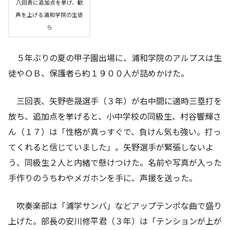
八回表に追加点を挙げ、歓
声を上げる浦和学院の生徒
ら
５年ぶりの夏の甲子園出場に、浦和学院のアルプスは生
徒やＯＢ、保護者ら約１９００人が詰めかけた。
三回表、矢野壱晟選手（３年）が右中間に適時三塁打を
放ち、追加点を挙げると、小中学校の同級生、村谷響輝さ
ん（１７）は「性格が真っすぐで、負けん気も強い。打っ
てくれると信じていました」。矢野選手が緊張しないよ
う、同級生２人と内緒で懸けつけた。名前や写真が入った
手作りのうちわやメガホンを手に、声援を送った。
吹奏楽部は「浦学サンバ」などアップテンポな曲で盛り
上げた。部長の安川修平君（３年）は「テンションが上が