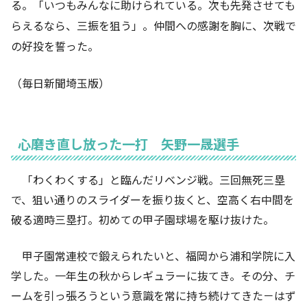
る。「いつもみんなに助けられている。次も先発させても
らえるなら、三振を狙う」。仲間への感謝を胸に、次戦で
の好投を誓った。
（毎日新聞埼玉版）
心磨き直し放った一打 矢野一晟選手
「わくわくする」と臨んだリベンジ戦。三回無死三塁
で、狙い通りのスライダーを振り抜くと、空高く右中間を
破る適時三塁打。初めての甲子園球場を駆け抜けた。
甲子園常連校で鍛えられたいと、福岡から浦和学院に入
学した。一年生の秋からレギュラーに抜てき。その分、チ
ームを引っ張ろうという意識を常に持ち続けてきた－はず