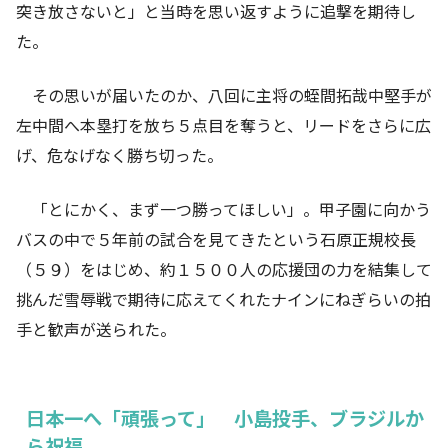
突き放さないと」と当時を思い返すように追撃を期待し
た。
その思いが届いたのか、八回に主将の蛭間拓哉中堅手が
左中間へ本塁打を放ち５点目を奪うと、リードをさらに広
げ、危なげなく勝ち切った。
「とにかく、まず一つ勝ってほしい」。甲子園に向かう
バスの中で５年前の試合を見てきたという石原正規校長
（５９）をはじめ、約１５００人の応援団の力を結集して
挑んだ雪辱戦で期待に応えてくれたナインにねぎらいの拍
手と歓声が送られた。
日本一へ「頑張って」 小島投手、ブラジルか
ら祝福