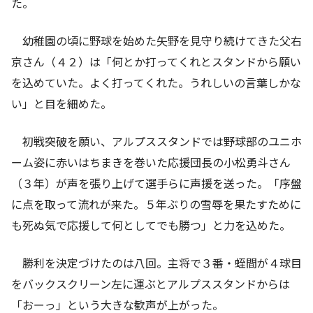
た。
幼稚園の頃に野球を始めた矢野を見守り続けてきた父右
京さん（４２）は「何とか打ってくれとスタンドから願い
を込めていた。よく打ってくれた。うれしいの言葉しかな
い」と目を細めた。
初戦突破を願い、アルプススタンドでは野球部のユニホ
ーム姿に赤いはちまきを巻いた応援団長の小松勇斗さん
（３年）が声を張り上げて選手らに声援を送った。「序盤
に点を取って流れが来た。５年ぶりの雪辱を果たすために
も死ぬ気で応援して何としてでも勝つ」と力を込めた。
勝利を決定づけたのは八回。主将で３番・蛭間が４球目
をバックスクリーン左に運ぶとアルプススタンドからは
「おーっ」という大きな歓声が上がった。