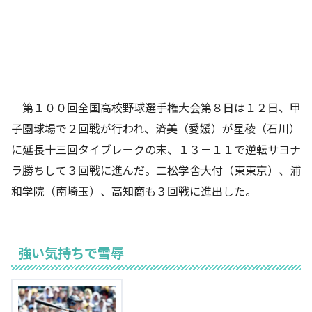
第１００回全国高校野球選手権大会第８日は１２日、甲
子園球場で２回戦が行われ、済美（愛媛）が星稜（石川）
に延長十三回タイブレークの末、１３－１１で逆転サヨナ
ラ勝ちして３回戦に進んだ。二松学舎大付（東東京）、浦
和学院（南埼玉）、高知商も３回戦に進出した。
強い気持ちで雪辱