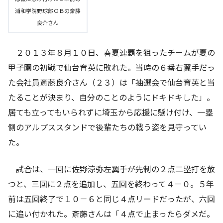
浦和学院野球部ＯＢの斎藤
良介さん
２０１３年８月１０日、春夏連覇を狙ったチームが夏の
甲子園の初戦で仙台育英に敗れた。当時の６番右翼手だっ
た会社員斎藤良介さん（２３）は「抽選会で仙台育英と当
たることが決まり、自分のことのようにドキドキした」。
居ても立ってもいられずに埼玉から応援に懸け付け、一塁
側のアルプススタンドで後輩たちの戦う姿を見守ってい
た。
試合は、一回に佐野涼弥左翼手が先制の２点二塁打を放
つと、三回に２点を追加し、五回を終わって４－０。５年
前は五回終了で１０－６と同じ４点リードだったが、六回
に追い付かれた。斎藤さんは「４点で止まったらダメだ。