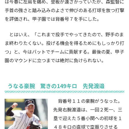
は今春に左肩を痛め、登板が遠ざかっていたが、森監督に
手首の強さと踏み込みのよさで伸びのある打球を放つ打撃
を評価され、甲子園では背番号７を手にした。
とはいえ、「これまで投手でやってきたので、野手のま
ま終わりたくない。投げる機会を得るためにもしっかり打
つ」と、今はバットでチームに貢献する。最後の夏、甲子
園のマウンドに立つまでは絶対に負けられない。
うなる豪腕 驚きの149キロ 先発渡邉
背番号１１の豪腕がうなった。
先発右腕渡邉は、一回２死一、三
塁で迎えた５番小関への初球を１
４８キロの直球で空振りさせる