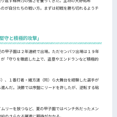
り返す精神力の強さを養ってきた。主将の大野祐希
るのが自分たちの戦い方。まずは初戦を勝ち切れるようチ
「堅守と積極的攻撃」
の甲子園は２年連続で出場。ただセンバツ出場は１９年
くが「守りを徹底した上で、盗塁やエンドランなど積極的
）、１番打者・緒方漣（同）ら大舞台を経験した選手が
ち進んだ。決勝では序盤にリードを許したが、逆転する粘
ムリーを放つなど、夏の甲子園ではベンチ外だったメン
統校のさらなる躍進に期待がかかる。