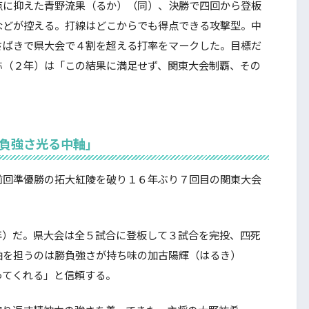
点に抑えた青野流果（るか）（同）、決勝で四回から登板
などが控える。打線はどこからでも得点できる攻撃型。中
さばきで県大会で４割を超える打率をマークした。目標だ
弥（２年）は「この結果に満足せず、関東大会制覇、その
勝負強さ光る中軸」
回準優勝の拓大紅陵を破り１６年ぶり７回目の関東大会
）だ。県大会は全５試合に登板して３試合を完投、四死
軸を担うのは勝負強さが持ち味の加古陽輝（はるき）
ってくれる」と信頼する。