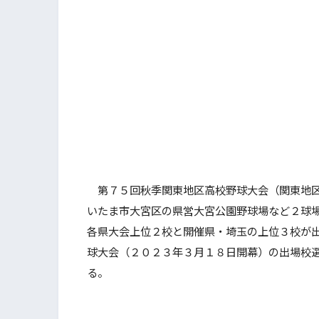
第７５回秋季関東地区高校野球大会（関東地区
いたま市大宮区の県営大宮公園野球場など２球
各県大会上位２校と開催県・埼玉の上位３校が
球大会（２０２３年３月１８日開幕）の出場校
る。