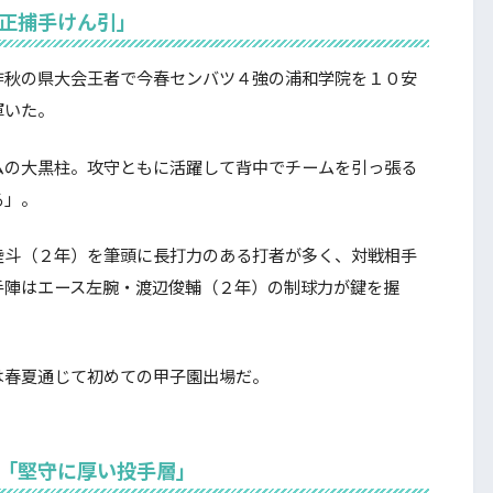
番正捕手けん引」
秋の県大会王者で今春センバツ４強の浦和学院を１０安
輝いた。
の大黒柱。攻守ともに活躍して背中でチームを引っ張る
る」。
斗（２年）を筆頭に長打力のある打者が多く、対戦相手
手陣はエース左腕・渡辺俊輔（２年）の制球力が鍵を握
春夏通じて初めての甲子園出場だ。
）「堅守に厚い投手層」