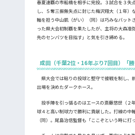
春夏連覇の市船橋を相手に完投。３試合を３失
し、５奪三振無失点に封じた梅沢翔大（１年）
軸を担う中山凱（がい）（同）は巧みなバット
った県大会初制覇を果たしたが、主将の大森准
先のセンバツを目指す」と気を引き締める。
成田（千葉2位・16年ぶり7回目）「
県大会では粘りの投球と堅守で接戦を制し、前
出場を決めたダークホース。
投手陣を引っ張るのはエースの斎藤悠世（２年
球４と高い制球力で勝利に貢献した。打線の中
（同）。尾島治信監督も「ここぞという時に打