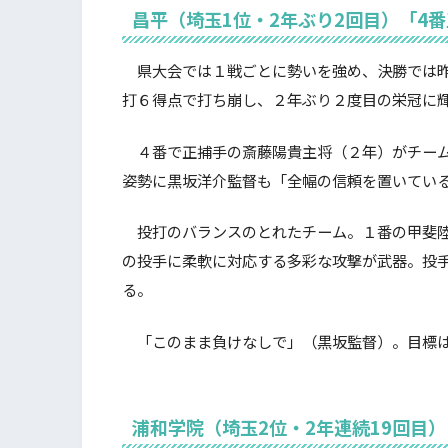
昌平（埼玉1位・2年ぶり2回目）「4
県大会では１戦ごとに勢いを強め、決勝では昨
打６得点で打ち崩し、２年ぶり２度目の栄冠に
４番で正捕手の斎藤陽貴主将（２年）がチーム
姿勢に黒坂洋介監督も「全幅の信頼を置いてい
投打のバランスのとれたチーム。１番の甲斐陸
の投手に柔軟に対応する多彩な攻撃が武器。投
る。
「このまま負けなしで」（黒坂監督）。目標は
浦和学院（埼玉2位・2年連続19回目