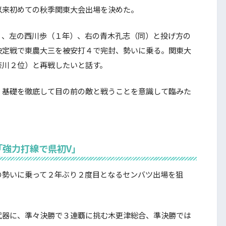
以来初めての秋季関東大会出場を決めた。
、左の西川歩（１年）、右の青木孔志（同）と投げ方の
決定戦で東農大三を被安打４で完封、勢いに乗る。関東大
奈川２位）と再戦したいと話す。
基礎を徹底して目の前の敵と戦うことを意識して臨みた
「強力打線で県初V」
勢いに乗って２年ぶり２度目となるセンバツ出場を狙
器に、準々決勝で３連覇に挑む木更津総合、準決勝では