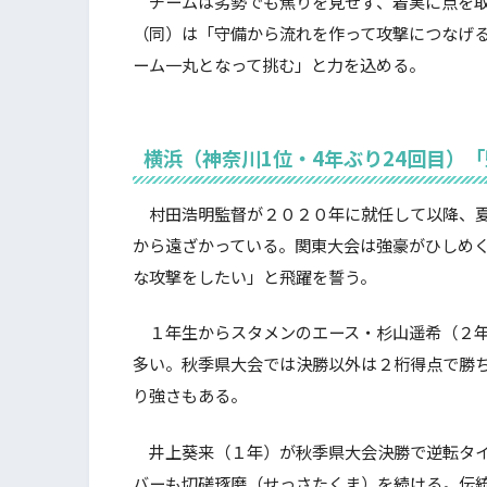
チームは劣勢でも焦りを見せず、着実に点を取
（同）は「守備から流れを作って攻撃につなげ
ーム一丸となって挑む」と力を込める。
横浜（神奈川1位・4年ぶり24回目）
村田浩明監督が２０２０年に就任して以降、夏
から遠ざかっている。関東大会は強豪がひしめ
な攻撃をしたい」と飛躍を誓う。
１年生からスタメンのエース・杉山遥希（２年
多い。秋季県大会では決勝以外は２桁得点で勝
り強さもある。
井上葵来（１年）が秋季県大会決勝で逆転タイ
バーも切磋琢磨（せっさたくま）を続ける。伝