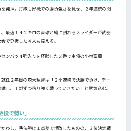
を発揮。打線も好機での勝負強さを見せ、２年連続の関
、最速１４２キロの直球と縦に割れるスライダーが武器
大会で登板した４人も控える。
センバツ４強入りを経験した３番で主将の小林聖周
就任２年目の森大監督は「２季連続で決勝で負け、チー
準備し、１戦ずつ粘り強く戦っていきたい」と意気込む。
継投で勢い」
かわし、準決勝は１点差で惜敗したものの、３位決定戦