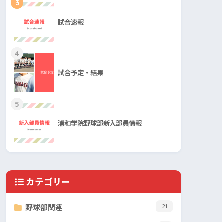
3
試合速報
4
試合予定・結果
5
浦和学院野球部新入部員情報
カテゴリー
野球部関連
21