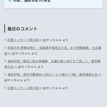
対戦：浦和学院 vs 未定
最近のコメント
応援メッセージ掲示板
に
@かっちゃん
より
栄冠の先 夢舞台懸け 全国選手権埼玉大会、あす熱戦開幕 大会展
望
に
@かっちゃん
より
浦和学院、横浜に敗れ準優勝 本番の夏に向け立て直しへ 春季関
東大会
に
@かっちゃん
より
浦和学院、東京学館浦安に8回コールド勝ちで4強 春季関東大会
に
@かっちゃん
より
応援メッセージ掲示板
に
@かっちゃん
より