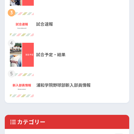
3
試合速報
4
試合予定・結果
5
浦和学院野球部新入部員情報
カテゴリー