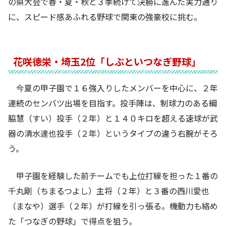
の県大会で春・夏・秋と３季続けて決勝に進んだ実力通り
に、スピード感あふれる野球で関東の強豪校に挑む。
花咲徳栄・埼玉2位「しぶといつなぎ野球」
今夏の甲子園で１６強入りしたメンバーを中心に、２年
連続のセンバツ出場を目指す。投手陣は、制球力のある綱
脇慧（すい）投手（２年）と１４０キロを超える速球が武
器の清水達也投手（２年）というタイプの違う右腕がそろ
う。
甲子園を経験した前チームでも上位打線を担った１番の
千丸剛（ちまるつよし）主将（２年）と３番の西川愛也
（まなや）選手（２年）が打線を引っ張る。機動力も絡め
た「つなぎの野球」で得点を狙う。