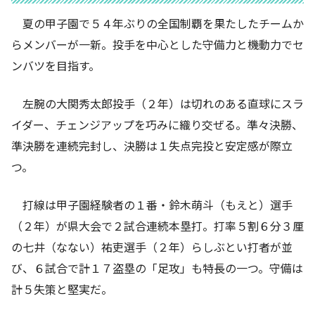
夏の甲子園で５４年ぶりの全国制覇を果たしたチームか
らメンバーが一新。投手を中心とした守備力と機動力でセ
ンバツを目指す。
左腕の大関秀太郎投手（２年）は切れのある直球にスラ
イダー、チェンジアップを巧みに織り交ぜる。準々決勝、
準決勝を連続完封し、決勝は１失点完投と安定感が際立
つ。
打線は甲子園経験者の１番・鈴木萌斗（もえと）選手
（２年）が県大会で２試合連続本塁打。打率５割６分３厘
の七井（なない）祐吏選手（２年）らしぶとい打者が並
び、６試合で計１７盗塁の「足攻」も特長の一つ。守備は
計５失策と堅実だ。