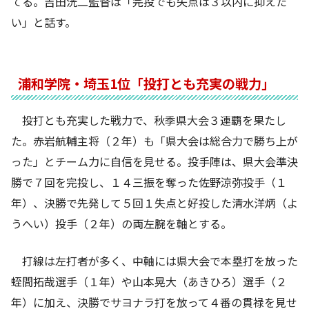
てる。吉田洸二監督は「完投でも失点は３以内に抑えた
い」と話す。
浦和学院・埼玉1位「投打とも充実の戦力」
投打とも充実した戦力で、秋季県大会３連覇を果たし
た。赤岩航輔主将（２年）も「県大会は総合力で勝ち上が
った」とチーム力に自信を見せる。投手陣は、県大会準決
勝で７回を完投し、１４三振を奪った佐野涼弥投手（１
年）、決勝で先発して５回１失点と好投した清水洋炳（よ
うへい）投手（２年）の両左腕を軸とする。
打線は左打者が多く、中軸には県大会で本塁打を放った
蛭間拓哉選手（１年）や山本晃大（あきひろ）選手（２
年）に加え、決勝でサヨナラ打を放って４番の貫禄を見せ