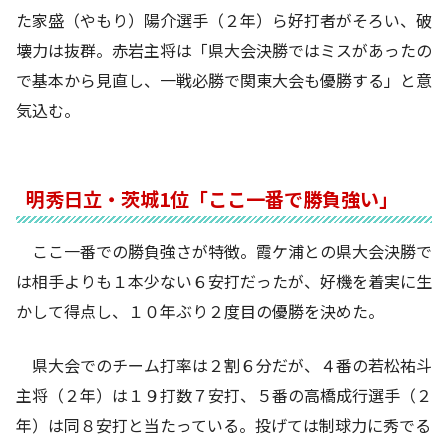
た家盛（やもり）陽介選手（２年）ら好打者がそろい、破
壊力は抜群。赤岩主将は「県大会決勝ではミスがあったの
で基本から見直し、一戦必勝で関東大会も優勝する」と意
気込む。
明秀日立・茨城1位「ここ一番で勝負強い」
ここ一番での勝負強さが特徴。霞ケ浦との県大会決勝で
は相手よりも１本少ない６安打だったが、好機を着実に生
かして得点し、１０年ぶり２度目の優勝を決めた。
県大会でのチーム打率は２割６分だが、４番の若松祐斗
主将（２年）は１９打数７安打、５番の高橋成行選手（２
年）は同８安打と当たっている。投げては制球力に秀でる