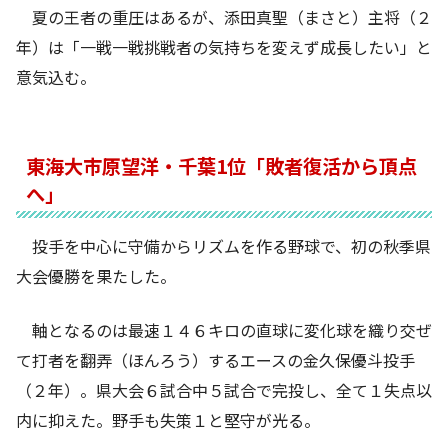
夏の王者の重圧はあるが、添田真聖（まさと）主将（２
年）は「一戦一戦挑戦者の気持ちを変えず成長したい」と
意気込む。
東海大市原望洋・千葉1位「敗者復活から頂点
へ」
投手を中心に守備からリズムを作る野球で、初の秋季県
大会優勝を果たした。
軸となるのは最速１４６キロの直球に変化球を織り交ぜ
て打者を翻弄（ほんろう）するエースの金久保優斗投手
（２年）。県大会６試合中５試合で完投し、全て１失点以
内に抑えた。野手も失策１と堅守が光る。