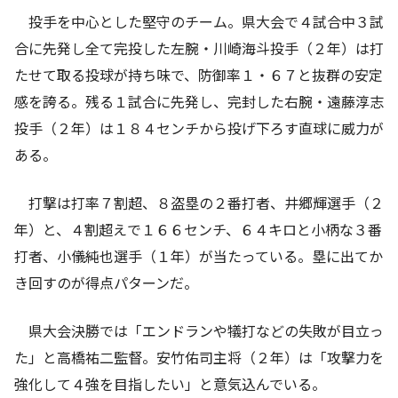
投手を中心とした堅守のチーム。県大会で４試合中３試
合に先発し全て完投した左腕・川崎海斗投手（２年）は打
たせて取る投球が持ち味で、防御率１・６７と抜群の安定
感を誇る。残る１試合に先発し、完封した右腕・遠藤淳志
投手（２年）は１８４センチから投げ下ろす直球に威力が
ある。
打撃は打率７割超、８盗塁の２番打者、井郷輝選手（２
年）と、４割超えで１６６センチ、６４キロと小柄な３番
打者、小儀純也選手（１年）が当たっている。塁に出てか
き回すのが得点パターンだ。
県大会決勝では「エンドランや犠打などの失敗が目立っ
た」と高橋祐二監督。安竹佑司主将（２年）は「攻撃力を
強化して４強を目指したい」と意気込んでいる。