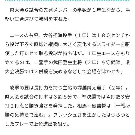
県大会６試合の先発メンバーの半数が１年生ながら、手
堅い試合運びで勝利を重ねた。
エースの右腕、大谷拓海投手（１年）は１８０センチか
ら投げ下ろす直球と縦横に大きく変化するスライダーを駆
使した打たせて取る投球が持ち味だ。１年生エースをもり
立てるのは、二塁手の武田登生主将（２年）ら守備陣。県
大会決勝では２併殺を決めるなどして会場を沸かせた。
攻撃の要は長打力を持つ主砲の塚越爽太選手（２年）。
県大会６試合の打率は３割８分で、準決勝では４打数３安
打２打点と勝負強さを発揮した。相馬幸樹監督は「一戦必
勝の気持ちで臨む」。フレッシュさを生かしたはつらつと
したプレーで上位進出を狙う。