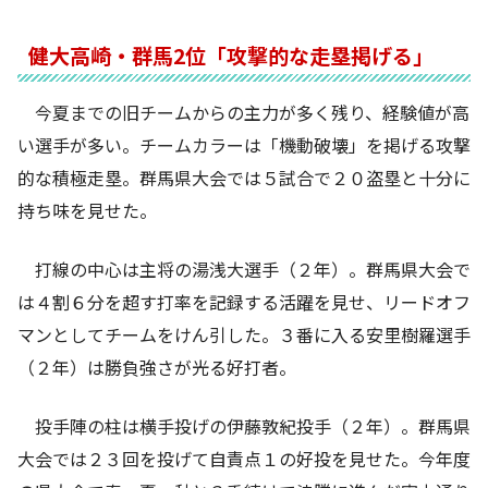
健大高崎・群馬2位「攻撃的な走塁掲げる」
今夏までの旧チームからの主力が多く残り、経験値が高
い選手が多い。チームカラーは「機動破壊」を掲げる攻撃
的な積極走塁。群馬県大会では５試合で２０盗塁と十分に
持ち味を見せた。
打線の中心は主将の湯浅大選手（２年）。群馬県大会で
は４割６分を超す打率を記録する活躍を見せ、リードオフ
マンとしてチームをけん引した。３番に入る安里樹羅選手
（２年）は勝負強さが光る好打者。
投手陣の柱は横手投げの伊藤敦紀投手（２年）。群馬県
大会では２３回を投げて自責点１の好投を見せた。今年度