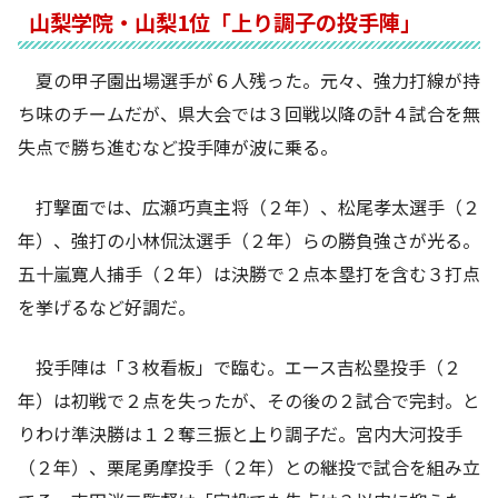
山梨学院・山梨1位「上り調子の投手陣」
夏の甲子園出場選手が６人残った。元々、強力打線が持
ち味のチームだが、県大会では３回戦以降の計４試合を無
失点で勝ち進むなど投手陣が波に乗る。
打撃面では、広瀬巧真主将（２年）、松尾孝太選手（２
年）、強打の小林侃汰選手（２年）らの勝負強さが光る。
五十嵐寛人捕手（２年）は決勝で２点本塁打を含む３打点
を挙げるなど好調だ。
投手陣は「３枚看板」で臨む。エース吉松塁投手（２
年）は初戦で２点を失ったが、その後の２試合で完封。と
りわけ準決勝は１２奪三振と上り調子だ。宮内大河投手
（２年）、栗尾勇摩投手（２年）との継投で試合を組み立