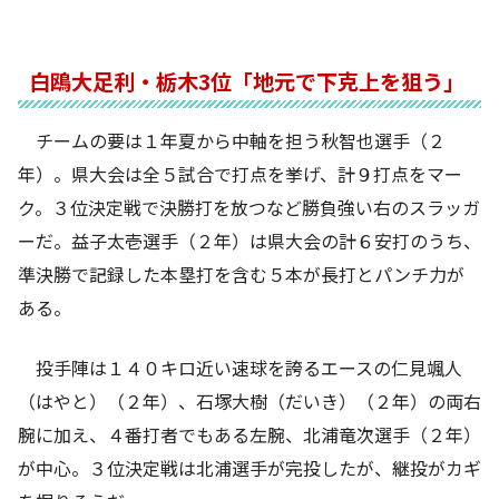
白鴎大足利・栃木3位「地元で下克上を狙う」
チームの要は１年夏から中軸を担う秋智也選手（２
年）。県大会は全５試合で打点を挙げ、計９打点をマー
ク。３位決定戦で決勝打を放つなど勝負強い右のスラッガ
ーだ。益子太壱選手（２年）は県大会の計６安打のうち、
準決勝で記録した本塁打を含む５本が長打とパンチ力が
ある。
投手陣は１４０キロ近い速球を誇るエースの仁見颯人
（はやと）（２年）、石塚大樹（だいき）（２年）の両右
腕に加え、４番打者でもある左腕、北浦竜次選手（２年）
が中心。３位決定戦は北浦選手が完投したが、継投がカギ