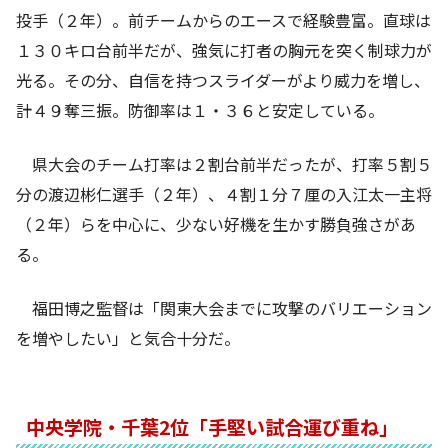
投手（２年）。前チームからのエースで経験豊富。直球は
１３０キロ台前半だが、強気に打者の胸元を突く制球力が
光る。その分、自信を持つスライダーがより威力を増し、
計４９奪三振。防御率は１・３６と安定している。
県大会のチーム打率は２割台前半だったが、打率５割５
分の渡辺彬仁選手（２年）、４割１分７厘の入江太一主将
（２年）らを中心に、少ない好機を生かす勝負強さがあ
る。
福田博之監督は「関東大会までに攻撃のバリエーション
を増やしたい」と気合十分だ。
中央学院・千葉2位「手堅い試合運び重ね」