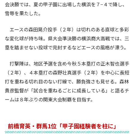
会決勝では、夏の甲子園に出場した横浜を７−４で降し、
雪辱を果たした。
エースの森田晃介投手（２年）は切れのある直球と多彩
な変化球が持ち味。県大会準決勝の横浜商大高戦では、三
塁を踏ませない投球で完封するなどエースの風格が漂う。
打撃陣は、地区予選を含め今秋５本塁打の正木智也選手
（２年）、４本塁打の森野壮真選手（２年）を中心に長短
打を重ねる切れ目のない打線で、勝負強さも見せる。森林
貴彦監督が「試合を重ねるごとに成長している」と語るチ
ームは８年ぶりの関東大会制覇を目指す。
前橋育英・群馬1位「甲子園経験者を柱に」