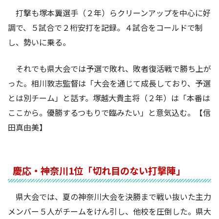
打撃も塚本翼選手（２年）らクリーンアップを中心に好
調で、５試合で２桁安打を記録。４試合をコールドで制
し、勢いに乗る。
それでも県大会では予選で敗れ、敗者復活戦で勝ち上が
った。相川敦志監督は「大会を通じて成長しており、予選
とは別チーム」と話す。塚越大貴主将（２年）は「本番は
ここから。優勝するつもりで臨みたい」と意気込む。【信
田真由美】
慶応・神奈川1位「切れ目のない打撃陣」
県大会では、夏の神奈川大会を決勝まで戦い抜いた主力
メンバー５人がチームをけん引し、他校を圧倒した。県大