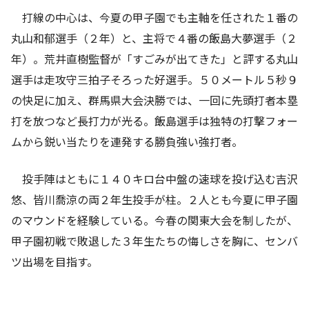
打線の中心は、今夏の甲子園でも主軸を任された１番の
丸山和郁選手（２年）と、主将で４番の飯島大夢選手（２
年）。荒井直樹監督が「すごみが出てきた」と評する丸山
選手は走攻守三拍子そろった好選手。５０メートル５秒９
の快足に加え、群馬県大会決勝では、一回に先頭打者本塁
打を放つなど長打力が光る。飯島選手は独特の打撃フォー
ムから鋭い当たりを連発する勝負強い強打者。
投手陣はともに１４０キロ台中盤の速球を投げ込む吉沢
悠、皆川喬涼の両２年生投手が柱。２人とも今夏に甲子園
のマウンドを経験している。今春の関東大会を制したが、
甲子園初戦で敗退した３年生たちの悔しさを胸に、センバ
ツ出場を目指す。