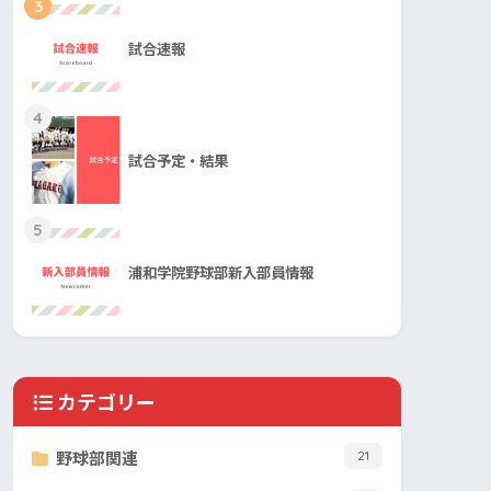
3
試合速報
4
試合予定・結果
5
浦和学院野球部新入部員情報
カテゴリー
野球部関連
21