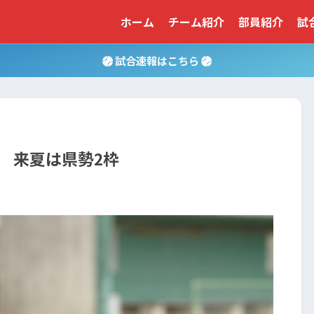
ホーム
チーム紹介
部員紹介
試
試合速報はこちら
 来夏は県勢2枠