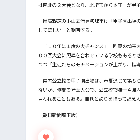
は南北の２大会となり、北埼玉から本庄一が甲
県高野連の小山友清専務理事は「甲子園出場の
してほしい」と期待する。
「１０年に１度の大チャンス」。昨夏の埼玉大
００回大会に照準を合わせている学校もあると
つつ「生徒たちのモチベーションが上がり、指
県内公立校の甲子園出場は、春夏通じて第８０
ないが、昨夏の埼玉大会で、公立校で唯一４強
言われることもある。自覚と誇りを持って記念
（朝日新聞埼玉版）