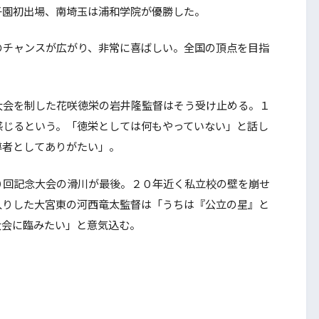
子園初出場、南埼玉は浦和学院が優勝した。
チャンスが広がり、非常に喜ばしい。全国の頂点を目指
会を制した花咲徳栄の岩井隆監督はそう受け止める。１
感じるという。「徳栄としては何もやっていない」と話し
導者としてありがたい」。
回記念大会の滑川が最後。２０年近く私立校の壁を崩せ
入りした大宮東の河西竜太監督は「うちは『公立の星』と
大会に臨みたい」と意気込む。