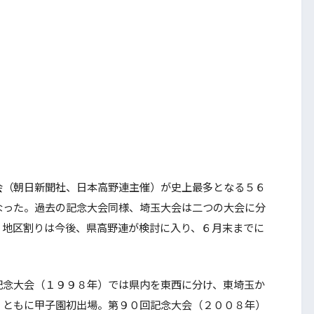
（朝日新聞社、日本高野連主催）が史上最多となる５６
なった。過去の記念大会同様、埼玉大会は二つの大会に分
。地区割りは今後、県高野連が検討に入り、６月末までに
念大会（１９９８年）では県内を東西に分け、東埼玉か
、ともに甲子園初出場。第９０回記念大会（２００８年）