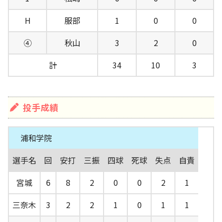
H
服部
1
0
0
④
秋山
3
2
0
計
34
10
3
投手成績
浦和学院
選手名
回
安打
三振
四球
死球
失点
自責
宮城
6
8
2
0
0
2
1
三奈木
3
2
2
1
0
1
1