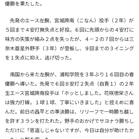
優勝を果たした。
先発のエース左腕、宮城誇南（こなん）投手（２年）が
５回まで４安打無失点と好投。６回に先頭からの４安打に
味方の失策が絡み２点を失ったが、４－２の７回からは三
奈木亜星外野手（３年）が登板し、９回までの３イニング
を１失点に抑え、逃げ切った。
南国から来た左腕が、浦和学院を３年ぶり１６回目の春
優勝へ導いた。先発で６回８安打２失点（自責１）の２年
生エース宮城誇南投手は「ホッとしました。花咲徳栄さん
は強力打線。１球１球、丁寧にいきました」と控えめに喜
んだ。前日の昌平との準決勝は、リリーフで一時勝ち越し
を許す３ランを打たれた。野手のおかげでサヨナラ勝ちし
ただけに「恩返しじゃないですが、今日は自分が助けたか