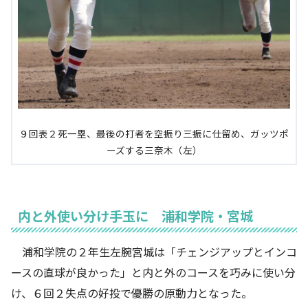
９回表２死一塁、最後の打者を空振り三振に仕留め、ガッツポ
ーズする三奈木（左）
内と外使い分け手玉に 浦和学院・宮城
浦和学院の２年生左腕宮城は「チェンジアップとインコ
ースの直球が良かった」と内と外のコースを巧みに使い分
け、６回２失点の好投で優勝の原動力となった。