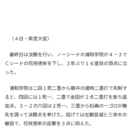
（４日・県営大宮）
最終日は決勝を行い、ノーシードの浦和学院が４－３で
Ｃシードの花咲徳栄を下し、３年ぶり１６度目の頂点に立
った。
浦和学院は二回１死二塁から藤井の適時二塁打で先制す
ると、四回には１死一、二塁で金田が２点二塁打を放ち追
加点。３－２の六回は２死一、三塁から松嶋の一ゴロが敵
失を誘って決勝点を挙げた。投げては左腕宮城と三奈木の
継投で、花咲徳栄の反撃を３点に抑えた。