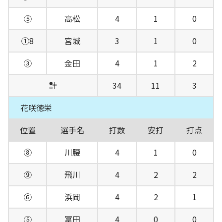
⑤
高松
4
1
0
①8
宮城
3
1
0
③
金田
4
1
2
計
34
11
3
花咲徳栄
位置
選手名
打数
安打
打点
⑧
川腰
4
1
0
⑨
飛川
4
2
2
⑥
浜岡
4
2
1
⑤
冨田
4
0
0