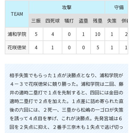
攻撃
守備
TEAM
三振
四死球
犠打
盗塁
残塁
失策
併殺
浦和学院
5
4
0
1
10
1
2
花咲徳栄
4
1
0
0
5
1
1
相手失策でもらった１点が決勝点となり、浦和学院が
４－３で花咲徳栄に競り勝った。浦和学院は二回、藤
井の適時二塁打で１点を先制すると、四回には金田の
適時二塁打で２点を加えた。１点差に詰め寄られた直
後の六回には、２死一、三塁から松嶋の一ゴロが失策
を誘って４点目を挙げ、これが決勝点。先発宮城は６
回を２失点に抑え、２番手三奈木も１失点で逃げ切っ