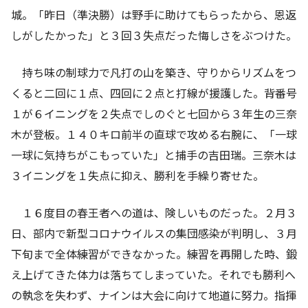
城。「昨日（準決勝）は野手に助けてもらったから、恩返
しがしたかった」と３回３失点だった悔しさをぶつけた。
持ち味の制球力で凡打の山を築き、守りからリズムをつ
くると二回に１点、四回に２点と打線が援護した。背番号
１が６イニングを２失点でしのぐと七回から３年生の三奈
木が登板。１４０キロ前半の直球で攻める右腕に、「一球
一球に気持ちがこもっていた」と捕手の吉田瑞。三奈木は
３イニングを１失点に抑え、勝利を手繰り寄せた。
１６度目の春王者への道は、険しいものだった。２月３
日、部内で新型コロナウイルスの集団感染が判明し、３月
下旬まで全体練習ができなかった。練習を再開した時、鍛
え上げてきた体力は落ちてしまっていた。それでも勝利へ
の執念を失わず、ナインは大会に向けて地道に努力。指揮