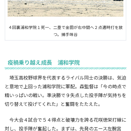
４回裏浦和学院１死一、二塁で金田が右中間へ２点適時打を放
つ。捕手味谷
疫禍乗り越え成長 浦和学院
埼玉高校野球界を代表するライバル同士の決勝は、気迫
と意地で上回った浦和学院に軍配。森監督は「今の時点で
精いっぱいの戦い。準決勝で９失点した投手陣が気持ちを
切り替えて投げてくれた」と奮闘をたたえた。
今大会４試合で５４得点と破壊力を誇る花咲徳栄打線に
対し、投手陣が奮起した。まずは、先発のエース左腕宮