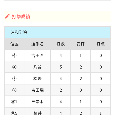
打撃成績
浦和学院
位置
選手名
打数
安打
打点
⑥
吉田匠
4
1
0
④
八谷
5
2
0
⑦
松嶋
4
2
0
②
吉田瑞
2
0
0
⑨1
三奈木
4
1
0
⑧9
藤井
4
2
1