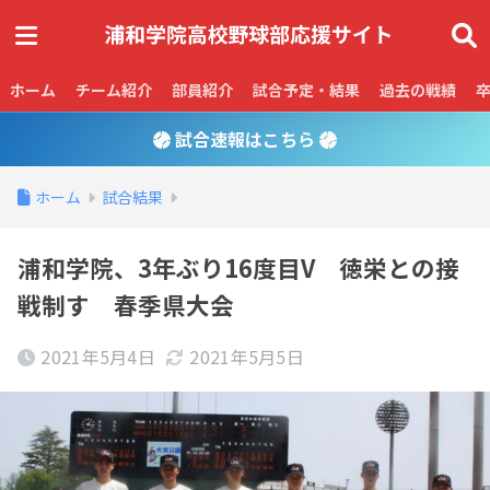
ホーム
チーム紹介
部員紹介
試合予定・結果
過去の戦績
試合速報はこちら
ホーム
試合結果
浦和学院、3年ぶり16度目V 徳栄との接
戦制す 春季県大会
2021年5月4日
2021年5月5日