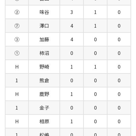
②
味谷
3
1
0
⑦
澤口
4
1
0
③
加藤
4
0
0
①
柿沼
0
0
0
H
野崎
1
1
0
1
熊倉
0
0
0
H
鹿野
1
0
0
1
金子
0
0
0
H
相原
1
0
0
1
松嶋
0
0
0