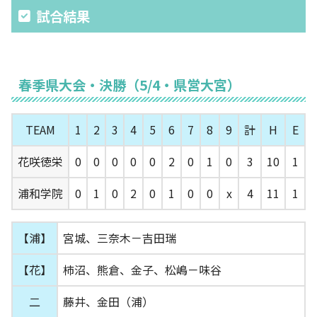
試合結果
春季県大会・決勝（5/4・県営大宮）
TEAM
1
2
3
4
5
6
7
8
9
計
H
E
花咲徳栄
0
0
0
0
0
2
0
1
0
3
10
1
浦和学院
0
1
0
2
0
1
0
0
x
4
11
1
【浦】
宮城、三奈木－吉田瑞
【花】
柿沼、熊倉、金子、松嶋－味谷
二
藤井、金田（浦）