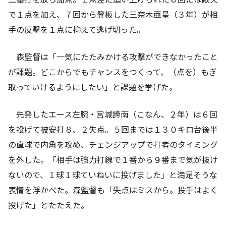
で１点を加え、７回から登板した三奈木亜星（３年）が相
手の反撃を１点に抑えて逃げ切った。
森監督は「一気にたたみかける攻撃ができなかったこと
が課題。どこからでもチャンスをつくって、（点を）もぎ
取っていけるようにしたい」と課題を挙げた。
先発したエース左腕・宮城誇南（こなん、２年）は６回
を投げて被安打８、２失点。５回までは１３０キロ台後半
の直球で内角を攻め、チェンジアップで打者のタイミング
を外した。「相手は強力打線で１番から９番まで気が抜け
ないので、１球１球ていねいに投げました」と満足そうな
表情を浮かべた。森監督も「失点はミスから。投手はよく
投げた」とたたえた。