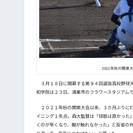
2021年秋の関
３月１８日に開幕する第９４回選抜高校野球大
和学院は２３日、鴻巣市のフラワースタジアム
２０２１年秋の関東大会以来、３カ月ぶりに打
イニング１失点。森大監督は「球筋は良かった
くのが早くなり、腕が触れなかった」と反省の