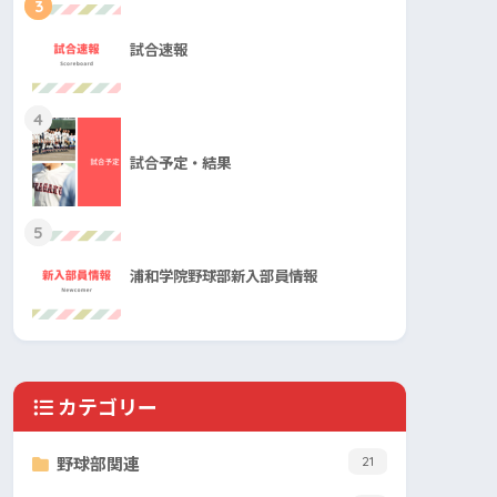
3
試合速報
4
試合予定・結果
5
浦和学院野球部新入部員情報
カテゴリー
野球部関連
21