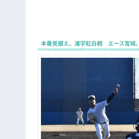
本番見据え、浦学紅白戦 エース宮城