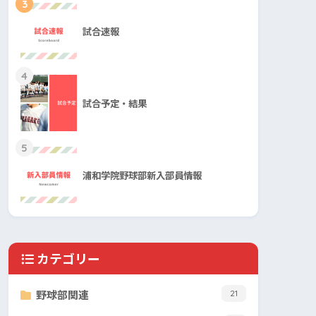
3
試合速報
4
試合予定・結果
5
浦和学院野球部新入部員情報
カテゴリー
野球部関連
21