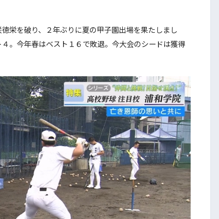
徳栄を破り、２年ぶりに夏の甲子園出場を果たしまし
ト４。今年春はベスト１６で敗退。今大会のシードは獲得