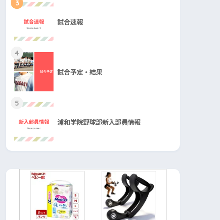
3
試合速報
4
試合予定・結果
5
浦和学院野球部新入部員情報