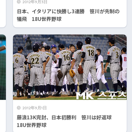
2012年9月3日
日本、イタリアに快勝し3連勝 笹川が先制の
犠飛 18U世界野球
2012年9月1日
藤浪13K完封、日本初勝利 笹川は好返球
18U世界野球