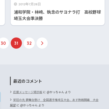
2012年7月28日
浦和学院・林崎、執念のサヨナラ打 高校野球
埼玉大会準決勝
30
31
32
最近のコメント
応援メッセージ掲示板
に
@かっちゃん
より
栄冠の先 夢舞台懸け 全国選手権埼玉大会、あす熱戦開幕 大会
展望
に
@かっちゃん
より