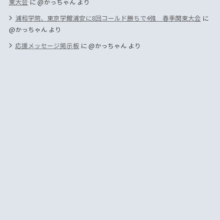
東大会
に
@かっちゃん
より
浦和学院、東京学館浦安に8回コールド勝ちで4強 春季関東大会
に
@かっちゃん
より
応援メッセージ掲示板
に
@かっちゃん
より