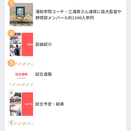
1
浦和学院コーチ・三浦貴さん通夜に森大監督や
野球部メンバーら約1300人参列
2
部員紹介
3
試合速報
4
試合予定・結果
5