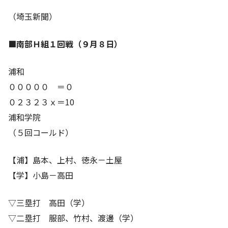
（埼玉新聞）
■南部Ｈ組１回戦（９月８日）
浦和
０００００ ＝０
０２３２３ｘ＝10
浦和学院
（５回コールド）
【浦】島本、上村、徳永－土屋
【学】小島－高田
▽三塁打 高田（学）
▽二塁打 服部、竹村、渡邊（学）