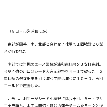
（８日・市営浦和ほか）
東部が開幕。南、北部と合わせ７球場で１回戦計２０試
合が行われた。
南部では岩槻のエース武藤が浦和東打線を３安打完封。
今夏４強の川口はシード大宮武蔵野を４－１で破った。３
年連続の選抜出場を狙う浦和学院は浦和に１０－０、五回
コールドで圧勝した。
北部は、羽生一がシード小鹿野に延長十回、５－４でサ
ヨナラ勝ち。本庄は妻沼・深谷の連合チームを５－２と逆