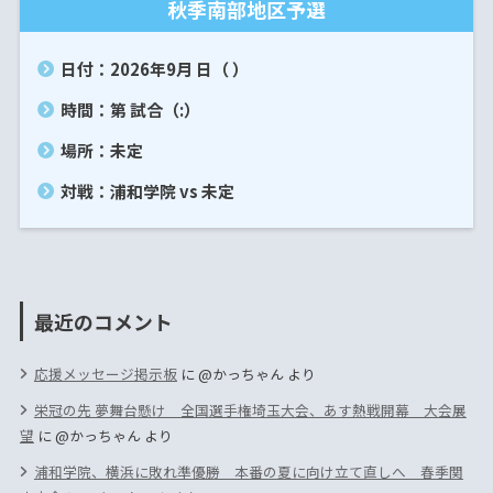
秋季南部地区予選
日付：2026年9月 日（ ）
時間：第 試合（:）
場所：未定
対戦：浦和学院 vs 未定
最近のコメント
応援メッセージ掲示板
に
@かっちゃん
より
栄冠の先 夢舞台懸け 全国選手権埼玉大会、あす熱戦開幕 大会展
望
に
@かっちゃん
より
浦和学院、横浜に敗れ準優勝 本番の夏に向け立て直しへ 春季関