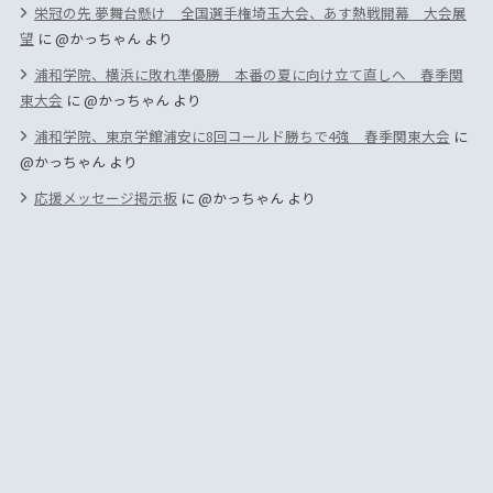
栄冠の先 夢舞台懸け 全国選手権埼玉大会、あす熱戦開幕 大会展
望
に
@かっちゃん
より
浦和学院、横浜に敗れ準優勝 本番の夏に向け立て直しへ 春季関
東大会
に
@かっちゃん
より
浦和学院、東京学館浦安に8回コールド勝ちで4強 春季関東大会
に
@かっちゃん
より
応援メッセージ掲示板
に
@かっちゃん
より