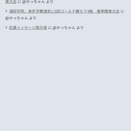
東大会
に
@かっちゃん
より
浦和学院、東京学館浦安に8回コールド勝ちで4強 春季関東大会
に
@かっちゃん
より
応援メッセージ掲示板
に
@かっちゃん
より