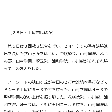
（２８日・上尾市民ほか）
第５日は３回戦８試合を行い、２４年ぶりの準々決勝進
出を決めた狭山ヶ丘をはじめ、花咲徳栄、山村国際、ふじ
み野、山村学園、埼玉栄、浦和学院、市川越がそれぞれ勝
って、８強入りした。
ノーシードの狭山ヶ丘が村田の２打席連続本塁打などで
Ｂシード上尾に６－３で打ち勝った。山村学園は４－３で
聖望学園の追い上げを振り切った。花咲徳栄、市川越、浦
和学院、埼玉栄は、ともに五回コールド勝ち。山村国際は
栄北に７－６で逆転勝ちし、初の８強に名乗りを上げた。