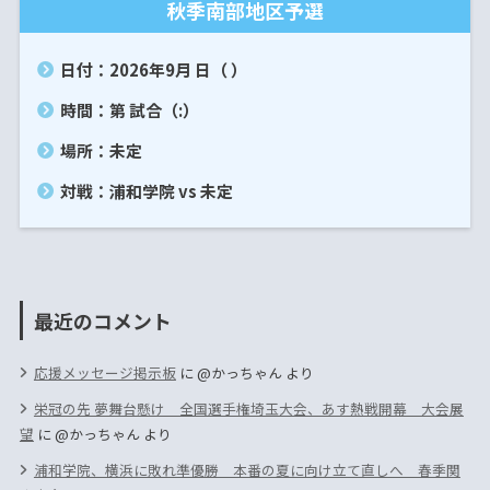
秋季南部地区予選
日付：2026年9月 日（ ）
時間：第 試合（:）
場所：未定
対戦：浦和学院 vs 未定
最近のコメント
応援メッセージ掲示板
に
@かっちゃん
より
栄冠の先 夢舞台懸け 全国選手権埼玉大会、あす熱戦開幕 大会展
望
に
@かっちゃん
より
浦和学院、横浜に敗れ準優勝 本番の夏に向け立て直しへ 春季関