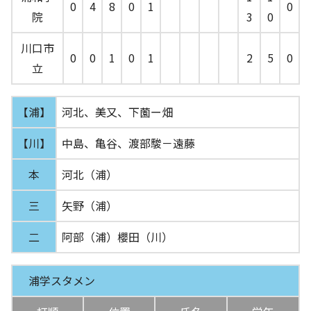
0
4
8
0
1
0
院
3
0
川口市
0
0
1
0
1
2
5
0
立
【浦】
河北、美又、下薗ー畑
【川】
中島、亀谷、渡部駿－遠藤
本
河北（浦）
三
矢野（浦）
二
阿部（浦）櫻田（川）
浦学スタメン