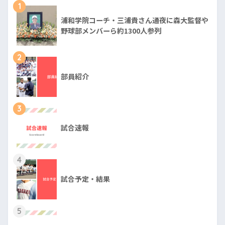
1
浦和学院コーチ・三浦貴さん通夜に森大監督や
野球部メンバーら約1300人参列
2
部員紹介
3
試合速報
4
試合予定・結果
5