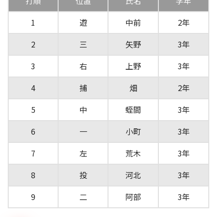
打順
位置
氏名
学年
1
遊
中前
2年
2
三
矢野
3年
3
右
上野
3年
4
捕
畑
2年
5
中
蛭間
3年
6
一
小町
3年
7
左
荒木
3年
8
投
河北
3年
9
二
阿部
3年