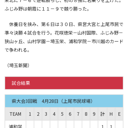
ふじみ野は朝霞に１１－９で競り勝った。
休養日を挟み、第６日は３０日、県営大宮と上尾市民で
準々決勝４試合を行う。花咲徳栄－山村国際、ふじみ野－
狭山ヶ丘、山村学園－埼玉栄、浦和学院－市川越のカード
で争われる。
（埼玉新聞）
試合結果
県大会3回戦 4月28日（上尾市民球場）
TEAM
1
2
3
4
5
6
7
8
9
計
H
E
浦和学
1
1