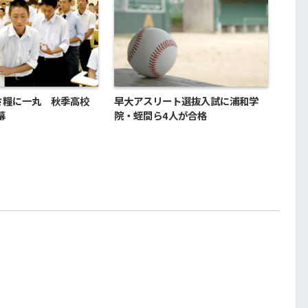
さ糧に一丸 秋季高校
早大アスリート選抜入試に浦和学
幕
院・蛭間ら4人が合格