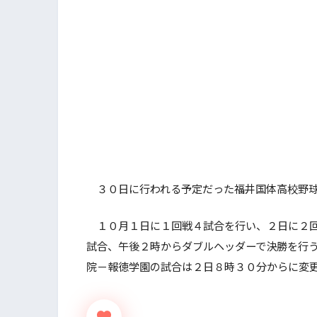
３０日に行われる予定だった福井国体高校野球
１０月１日に１回戦４試合を行い、２日に２回
試合、午後２時からダブルヘッダーで決勝を行
院－報徳学園の試合は２日８時３０分からに変