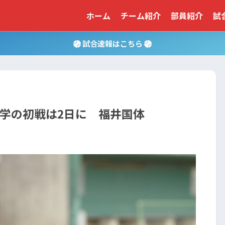
ホーム
チーム紹介
部員紹介
試
試合速報はこちら
浦学の初戦は2日に 福井国体