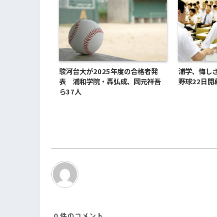
駿河台大が2025年度の合格者発
浦学、悔し
表 浦和学院・轟弘成、岡元祥吾
野球22日開
ら37人
0
件のコメント