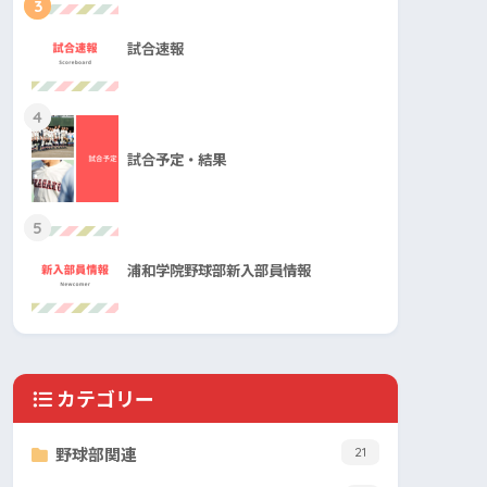
3
試合速報
4
試合予定・結果
5
浦和学院野球部新入部員情報
カテゴリー
野球部関連
21