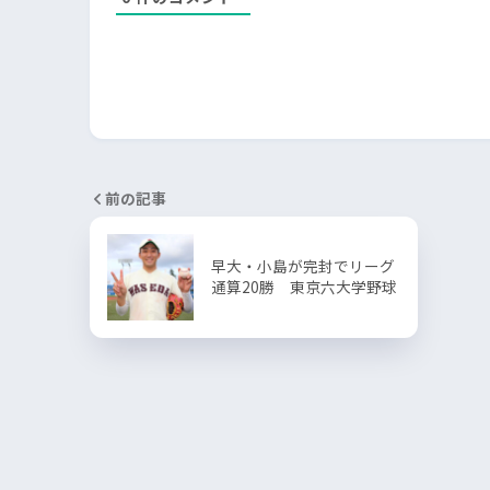
前の記事
早大・小島が完封でリーグ
通算20勝 東京六大学野球