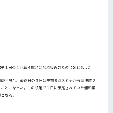
第１日の１回戦４試合は台風接近のため順延となった。
戦４試合、最終日の３日は午前８時３０分から準決勝２
うことになった。この順延で１日に予定されていた浦和学
更となる。