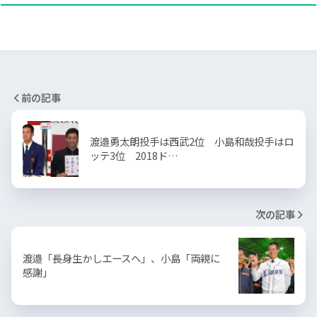
前の記事
渡邉勇太朗投手は西武2位 小島和哉投手はロ
ッテ3位 2018ド…
次の記事
渡邉「長身生かしエースへ」、小島「両親に
感謝」