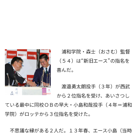
浦和学院・森士（おさむ）監督
（５４）は“新旧エース”の指名を
喜んだ。
渡邉勇太朗投手（３年）が西武
から２位指名を受け、あいさつし
ている最中に同校ＯＢの早大・小島和哉投手（４年＝浦和
学院）がロッテから３位指名を受けた。
不思議な縁がある２人だ。１３年春、エース小島（当時