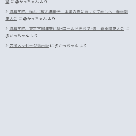
望
に
@かっちゃん
より
浦和学院、横浜に敗れ準優勝 本番の夏に向け立て直しへ 春季関
東大会
に
@かっちゃん
より
浦和学院、東京学館浦安に8回コールド勝ちで4強 春季関東大会
に
@かっちゃん
より
応援メッセージ掲示板
に
@かっちゃん
より