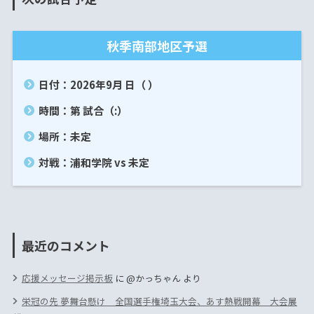
秋季南部地区予選
日付：2026年9月 日（ ）
時間：第 試合（:）
場所：未定
対戦：浦和学院 vs 未定
最近のコメント
応援メッセージ掲示板
に
@かっちゃん
より
栄冠の先 夢舞台懸け 全国選手権埼玉大会、あす熱戦開幕 大会展