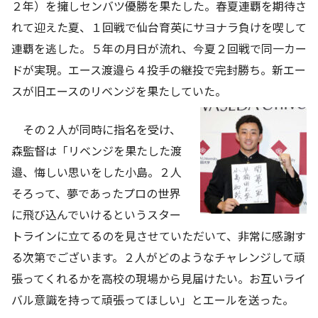
２年）を擁しセンバツ優勝を果たした。春夏連覇を期待さ
れて迎えた夏、１回戦で仙台育英にサヨナラ負けを喫して
連覇を逃した。５年の月日が流れ、今夏２回戦で同一カー
ドが実現。エース渡邉ら４投手の継投で完封勝ち。新エー
スが旧エースのリベンジを果たしていた。
その２人が同時に指名を受け、
森監督は「リベンジを果たした渡
邉、悔しい思いをした小島。２人
そろって、夢であったプロの世界
に飛び込んでいけるというスター
トラインに立てるのを見させていただいて、非常に感謝す
る次第でございます。２人がどのようなチャレンジして頑
張ってくれるかを高校の現場から見届けたい。お互いライ
バル意識を持って頑張ってほしい」とエールを送った。