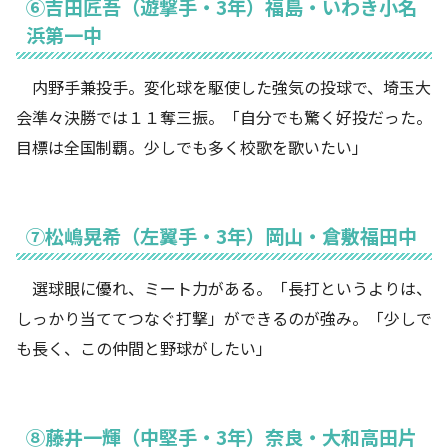
⑥吉田匠吾（遊撃手・3年）福島・いわき小名
浜第一中
内野手兼投手。変化球を駆使した強気の投球で、埼玉大
会準々決勝では１１奪三振。「自分でも驚く好投だった。
目標は全国制覇。少しでも多く校歌を歌いたい」
⑦松嶋晃希（左翼手・3年）岡山・倉敷福田中
選球眼に優れ、ミート力がある。「長打というよりは、
しっかり当ててつなぐ打撃」ができるのが強み。「少しで
も長く、この仲間と野球がしたい」
⑧藤井一輝（中堅手・3年）奈良・大和高田片