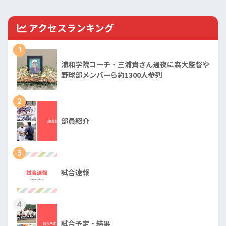
アクセスランキング
1
浦和学院コーチ・三浦貴さん通夜に森大監督や
野球部メンバーら約1300人参列
2
部員紹介
3
試合速報
4
試合予定・結果