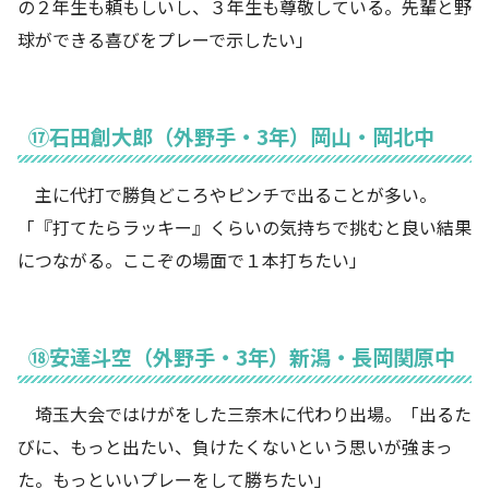
の２年生も頼もしいし、３年生も尊敬している。先輩と野
球ができる喜びをプレーで示したい」
⑰石田創大郎（外野手・3年）岡山・岡北中
主に代打で勝負どころやピンチで出ることが多い。
「『打てたらラッキー』くらいの気持ちで挑むと良い結果
につながる。ここぞの場面で１本打ちたい」
⑱安達斗空（外野手・3年）新潟・長岡関原中
埼玉大会ではけがをした三奈木に代わり出場。「出るた
びに、もっと出たい、負けたくないという思いが強まっ
た。もっといいプレーをして勝ちたい」