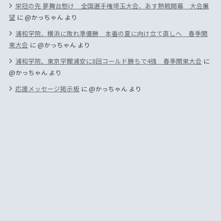
栄冠の先 夢舞台懸け 全国選手権埼玉大会、あす熱戦開幕 大会展
望
に
@かっちゃん
より
浦和学院、横浜に敗れ準優勝 本番の夏に向け立て直しへ 春季関
東大会
に
@かっちゃん
より
浦和学院、東京学館浦安に8回コールド勝ちで4強 春季関東大会
に
@かっちゃん
より
応援メッセージ掲示板
に
@かっちゃん
より