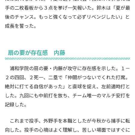
手の二枚看板から３点を挙げ一矢報いた。鈴木は「夏が最
後のチャンス。もっと強くなって必ずリベンジしたい」と
成長を誓った。
扇の要が存在感 内藤
浦和学院の扇の要・内藤が攻守に存在感を示した。１－
２の四回、２死一、二塁で「仲間がつないでくれた打席。
絶対に打てる自信があった」と直球を捉え、左前適時打と
した。九回にも中前打を放ち、チーム唯一のマルチ安打を
記録した。
これまで投手、外野手を本職としたが今秋から捕手に転
向した。投手の心境はよく理解し、苦しい場面ではすぐに