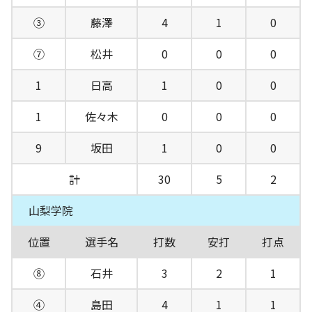
③
藤澤
4
1
0
⑦
松井
0
0
0
1
日高
1
0
0
1
佐々木
0
0
0
9
坂田
1
0
0
計
30
5
2
山梨学院
位置
選手名
打数
安打
打点
⑧
石井
3
2
1
④
島田
4
1
1