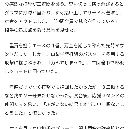
の痛烈な打球が三遊間を襲う。思い切って横っ跳びすると
グラブに打球が当たり、すぐ拾い上げてサードへ送球し、
走者をアウトにした。「仲間全員で試合を作っている」。
相手の追加点を防ぐ意地を見せた。
重責を担うエースの４番。万全を期して臨んだ先発マウ
ンドだった。しかし、山梨学院打線のバスターを多用する
攻撃に揺さぶられ、「力んでしまった」。二回途中で降板
しショートに回っていた。
守備だけでなく打撃でも挽回したかったが、３三振する
など務めが十分果たせなかった。試合後、応援スタンドの
仲間たちを思い、「ふがいない結果で本当に申し訳ないこ
とをした」と悔しがった。
すきを見せない相手のプレーに、関東屈指の強豪校との