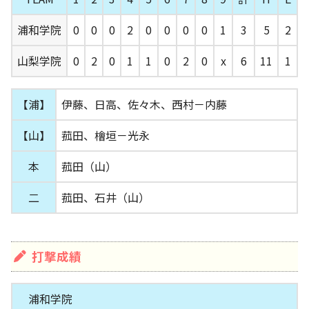
浦和学院
0
0
0
2
0
0
0
0
1
3
5
2
山梨学院
0
2
0
1
1
0
2
0
x
6
11
1
【浦】
伊藤、日高、佐々木、西村－内藤
【山】
菰田、檜垣－光永
本
菰田（山）
二
菰田、石井（山）
打撃成績
浦和学院