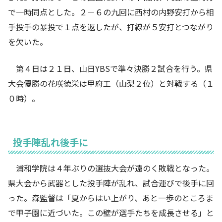
で一時同点とした。２－６の九回に西村の内野安打から相
手投手の暴投で１点を返したが、打線が５安打とつながり
を欠いた。
第４日は２１日、山日YBSで準々決勝２試合を行う。県
大会優勝の花咲徳栄は甲府工（山梨２位）と対戦する（１
０時）。
投手陣乱れ後手に
浦和学院は４年ぶりの選抜大会が遠のく敗戦となった。
県大会から武器とした投手陣が乱れ、試合運びで後手に回
った。森監督は「夏からはい上がり、あと一歩のところま
で甲子園に近づいた。この壁が選手たちを成長させる」と