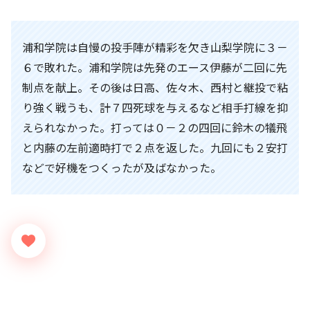
浦和学院は自慢の投手陣が精彩を欠き山梨学院に３－
６で敗れた。浦和学院は先発のエース伊藤が二回に先
制点を献上。その後は日高、佐々木、西村と継投で粘
り強く戦うも、計７四死球を与えるなど相手打線を抑
えられなかった。打っては０－２の四回に鈴木の犠飛
と内藤の左前適時打で２点を返した。九回にも２安打
などで好機をつくったが及ばなかった。