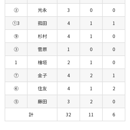
②
光永
3
0
0
①3
菰田
4
1
1
⑨
杉村
4
1
0
③
菅原
1
0
0
1
檜垣
2
1
0
⑦
金子
4
2
1
⑥
住友
4
1
2
⑤
藤田
3
2
0
計
32
11
6