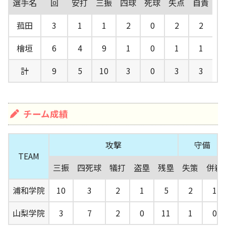
選手名
回
安打
三振
四球
死球
失点
自責
菰田
3
1
1
2
0
2
2
檜垣
6
4
9
1
0
1
1
計
9
5
10
3
0
3
3
チーム成績
攻撃
守備
TEAM
三振
四死球
犠打
盗塁
残塁
失策
併殺
浦和学院
10
3
2
1
5
2
1
山梨学院
3
7
2
0
11
1
0