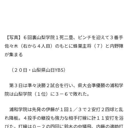
【写真】６回裏山梨学院１死二塁、ピンチを迎えて３番手
佐々木（右から４人目）のもとに蜂巣主将（７）と内野陣
が集まる
（２０日・山梨県山日YBS）
第３日は準々決勝２試合を行い、県大会準優勝の浦和学
院は山梨学院（１位）に３－６で敗れた。
浦和学院は先発の伊藤が１回１／３で２安打２四球と乱
れ降板。４投手の継投も強力な相手打線に計１１安打を浴
びた。打線は０－２の四回に鈴木の中犠飛、内藤の適時打