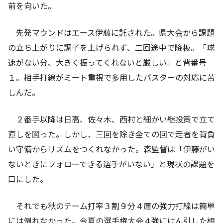
前を向いた。
先発マウンドはエース伊藤に託された。県大会から課題
の立ち上がりに調子を上げられず、二回途中で降板。「球
速がない分、大きく振ってくれないと厳しい」と背番号
１。相手打線がミート重視で多用したバスターの対応に苦
しんだ。
２番手以降は日高、佐々木、西村と細かい継投策で立て
直しを図った。しかし、三回を除き全ての回で走者を背負
い守備からリズムをつくれなかった。森監督は「伊藤がい
ないときにフォローできる選手がいない」と現状の課題を
口にした。
それでも秋のチーム打率３割９分４厘の強力打線は簡単
には倒れなかった。今夏の選手権大会４強にけん引した相