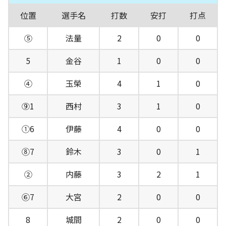
位置
選手名
打数
安打
打点
⑤
法量
2
0
0
5
金谷
1
0
0
④
玉榮
4
1
0
⑨1
西村
3
1
0
①6
伊藤
4
0
0
⑧7
鈴木
3
0
1
②
内藤
3
2
1
⑥7
大宮
2
0
0
8
城間
2
0
0