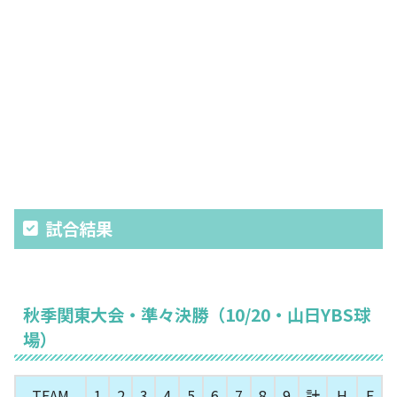
試合結果
秋季関東大会・準々決勝（10/20・山日YBS球
場）
TEAM
1
2
3
4
5
6
7
8
9
計
H
E