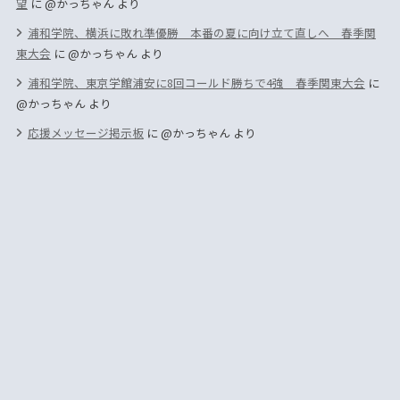
望
に
@かっちゃん
より
浦和学院、横浜に敗れ準優勝 本番の夏に向け立て直しへ 春季関
東大会
に
@かっちゃん
より
浦和学院、東京学館浦安に8回コールド勝ちで4強 春季関東大会
に
@かっちゃん
より
応援メッセージ掲示板
に
@かっちゃん
より