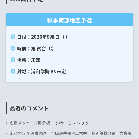
秋季南部地区予選
日付：2026年9月 日（ ）
時間：第 試合（:）
場所：未定
対戦：浦和学院 vs 未定
最近のコメント
応援メッセージ掲示板
に
@かっちゃん
より
栄冠の先 夢舞台懸け 全国選手権埼玉大会、あす熱戦開幕 大会展