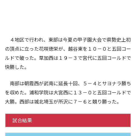
４地区で行われ、東部は今夏の甲子園大会で県勢史上初
の頂点に立った花咲徳栄が、越谷東を１０－０と五回コー
ルドで破った。草加西は１９－３で宮代に五回コールドで
快勝した。
南部は朝霞西が武南に延長十回、５－４とサヨナラ勝ち
を収めた。浦和学院は大宮西に１３－０と五回コールドで
大勝。西部は城北埼玉が所沢に７－６と競り勝った。
試合結果