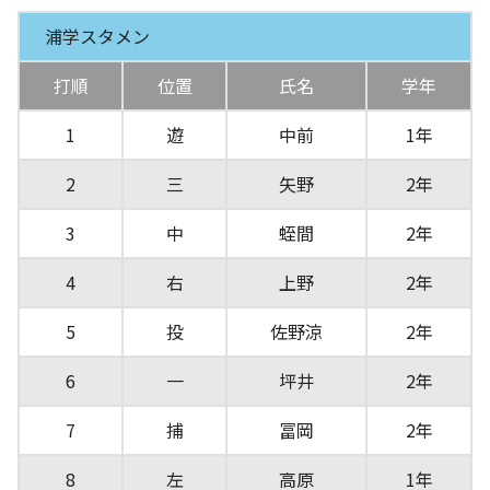
浦学スタメン
打順
位置
氏名
学年
1
遊
中前
1年
2
三
矢野
2年
3
中
蛭間
2年
4
右
上野
2年
5
投
佐野涼
2年
6
一
坪井
2年
7
捕
冨岡
2年
8
左
高原
1年