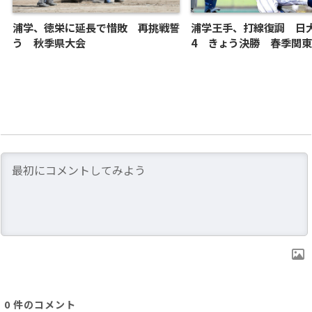
浦学、徳栄に延長で惜敗 再挑戦誓
浦学王手、打線復調 日大
う 秋季県大会
4 きょう決勝 春季関
0
件のコメント