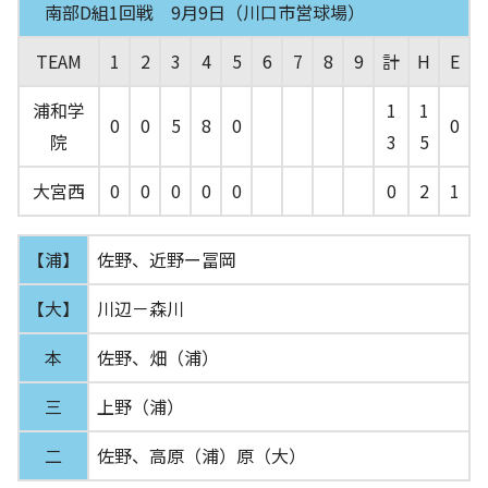
南部D組1回戦 9月9日（川口市営球場）
TEAM
1
2
3
4
5
6
7
8
9
計
H
E
浦和学
1
1
0
0
5
8
0
0
院
3
5
大宮西
0
0
0
0
0
0
2
1
【浦】
佐野、近野ー冨岡
【大】
川辺－森川
本
佐野、畑（浦）
三
上野（浦）
二
佐野、高原（浦）原（大）