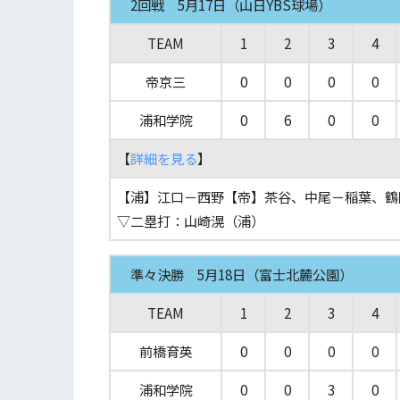
2回戦 5月17日（山日YBS球場）
TEAM
1
2
3
4
帝京三
0
0
0
0
浦和学院
0
6
0
0
【
詳細を見る
】
【浦】江口－西野【帝】茶谷、中尾－稲葉、鶴
▽二塁打：山崎滉（浦）
準々決勝 5月18日（富士北麓公園）
TEAM
1
2
3
4
前橋育英
0
0
0
0
浦和学院
0
0
3
0