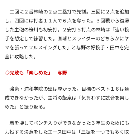
二回に２番林崎の２点二塁打で先制。三回に２点を追加
し、四回には打者１１人で６点を奪った。３回戦から復帰
した主砲の笹川も初安打。２安打５打点の林崎は「速い投
手を想定して練習した。直球とスライダーのどちらかにヤ
マを張ってフルスイングした」と与野の好投手・田中を完
全に攻略した。
◇完敗も「楽しめた」 与野
強豪・浦和学院の壁は厚かった。目標のベスト１６は達
成できなかったが、主将の飯泉は「気負わずに試合を楽し
めた」と振り返る。
肩を壊してベンチ入りができなかった３年生のためにも
力投する決意をしたエース田中は「三振を一つでも多く取