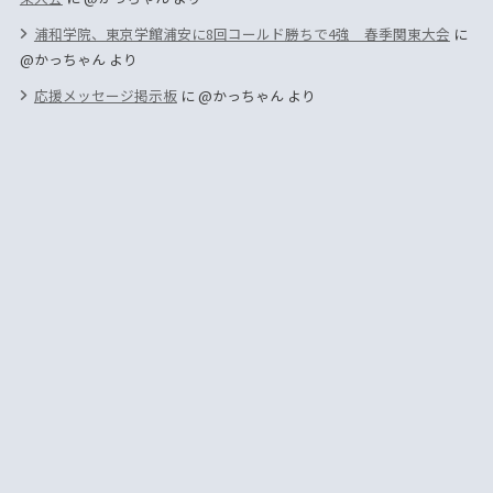
浦和学院、東京学館浦安に8回コールド勝ちで4強 春季関東大会
に
@かっちゃん
より
応援メッセージ掲示板
に
@かっちゃん
より