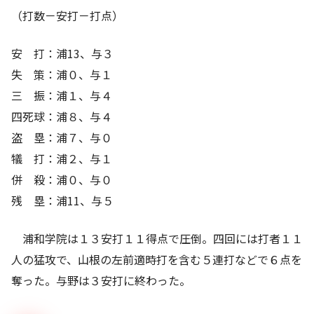
（打数－安打－打点）
安 打：浦13、与３
失 策：浦０、与１
三 振：浦１、与４
四死球：浦８、与４
盗 塁：浦７、与０
犠 打：浦２、与１
併 殺：浦０、与０
残 塁：浦11、与５
浦和学院は１３安打１１得点で圧倒。四回には打者１１
人の猛攻で、山根の左前適時打を含む５連打などで６点を
奪った。与野は３安打に終わった。