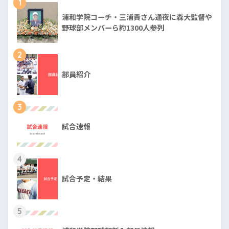
1
浦和学院コーチ・三浦貴さん通夜に森大監督や
野球部メンバーら約1300人参列
2
部員紹介
3
試合速報
4
試合予定・結果
5