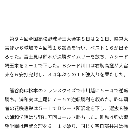
第９４回全国高校野球埼玉大会第８日は２１日、県営大
宮ほか６球場で４回戦１６試合を行い、ベスト１６が出そ
ろった。富士見は鈴木が決勝タイムリーを放ち、Ａシード
埼玉栄を２－１で下した。Ｂシード川口は右腕高窪が大宮
東を６安打完封し、３４年ぶりの１６強入りを果たした。
熊谷商は松本の２ランスクイズで市川越に５－４で逆転
勝ち。浦和実は上尾に７－５で逆転勝利を収めた。昨年覇
者の花咲徳栄は５－１でＤシード所沢北を下し、選抜８強
の浦和学院は与野に五回コールド勝ちした。昨秋４強の聖
望学園は西武文理を６－１で破り、同じく春日部共栄は桶