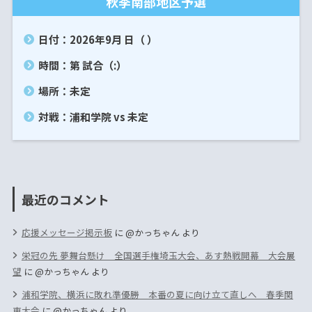
秋季南部地区予選
日付：2026年9月 日（ ）
時間：第 試合（:）
場所：未定
対戦：浦和学院 vs 未定
最近のコメント
応援メッセージ掲示板
に
@かっちゃん
より
栄冠の先 夢舞台懸け 全国選手権埼玉大会、あす熱戦開幕 大会展
望
に
@かっちゃん
より
浦和学院、横浜に敗れ準優勝 本番の夏に向け立て直しへ 春季関
東大会
に
@かっちゃん
より