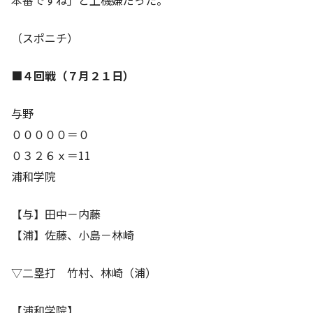
（スポニチ）
■４回戦（７月２１日）
与野
０００００＝０
０３２６ｘ＝11
浦和学院
【与】田中－内藤
【浦】佐藤、小島－林崎
▽二塁打 竹村、林崎（浦）
【浦和学院】