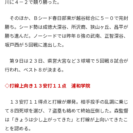
川に４－２で競り勝った。
そのほか、Ｂシード春日部東が越谷総合に５－０で完封
勝ち。シード勢は成徳大深谷、所沢商、狭山ヶ丘、昌平が
勝ち進んだ。ノーシードでは昨年８強の武南、正智深谷、
坂戸西が５回戦に進出した。
第９日は２３日、県営大宮など３球場で５回戦８試合が
行われ、ベスト８が決まる。
◇打線上向き１３安打１１点 浦和学院
１３安打１１得点と打線が爆発。相手投手の乱調に乗じ
て８四死球を選び、７盗塁も絡めて終始圧倒した。森監督
は「きょうは少し上がってきた」と打線が上向いてきたこ
とを認める。