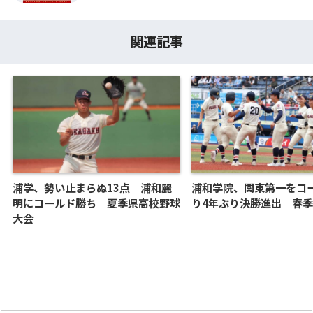
関連記事
浦学、勢い止まらぬ13点 浦和麗
浦和学院、関東第一をコ
明にコールド勝ち 夏季県高校野球
り4年ぶり決勝進出 春
大会