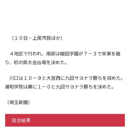
（１０日・上尾市民ほか）
４地区で行われ、南部は細田学園が７－３で栄東を破
り、初の県大会出場を決めた。
川口は１０－９と大宮西に九回サヨナラ勝ちを収めた。
浦和学院は蕨に１－０と九回サヨナラ勝ちを決めた。
（埼玉新聞）
試合結果