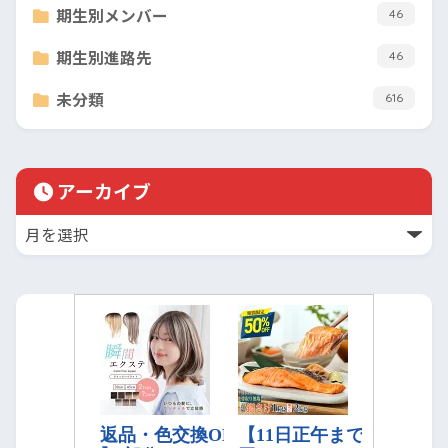
期生別メンバー
46
期生別進路先
46
未分類
616
アーカイブ