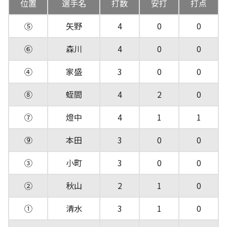
位置
選手名
打数
安打
打点
⑤
矢野
4
0
0
⑥
森川
4
0
0
④
家盛
3
0
0
⑧
蛭間
4
2
0
⑦
燈中
4
1
1
⑨
本田
3
0
0
③
小町
3
0
0
②
秋山
2
1
0
①
清水
3
1
0