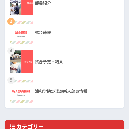
部員紹介
3
試合速報
4
試合予定・結果
5
浦和学院野球部新入部員情報
カテゴリー