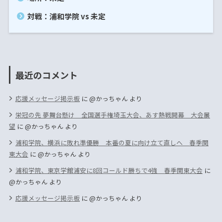
対戦：浦和学院 vs 未定
最近のコメント
応援メッセージ掲示板
に
@かっちゃん
より
栄冠の先 夢舞台懸け 全国選手権埼玉大会、あす熱戦開幕 大会展
望
に
@かっちゃん
より
浦和学院、横浜に敗れ準優勝 本番の夏に向け立て直しへ 春季関
東大会
に
@かっちゃん
より
浦和学院、東京学館浦安に8回コールド勝ちで4強 春季関東大会
に
@かっちゃん
より
応援メッセージ掲示板
に
@かっちゃん
より