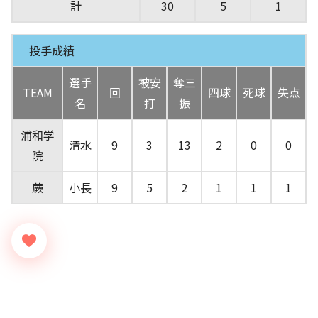
計
30
5
1
投手成績
選手
被安
奪三
TEAM
回
四球
死球
失点
名
打
振
浦和学
清水
9
3
13
2
0
0
院
蕨
小長
9
5
2
1
1
1