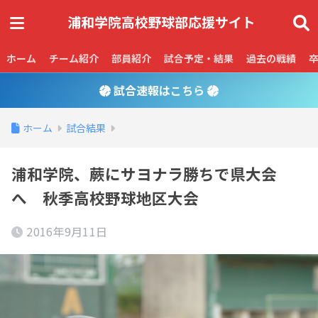
ホーム
チーム紹介
部員紹介
試合予定・結果
過去の戦績
試合速報はこちら
ホーム
試合結果
浦和学院、蕨にサヨナラ勝ちで県大会
へ 秋季高校野球地区大会
2016年9月11日