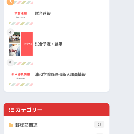
3
試合速報
4
試合予定・結果
5
浦和学院野球部新入部員情報
カテゴリー
野球部関連
21