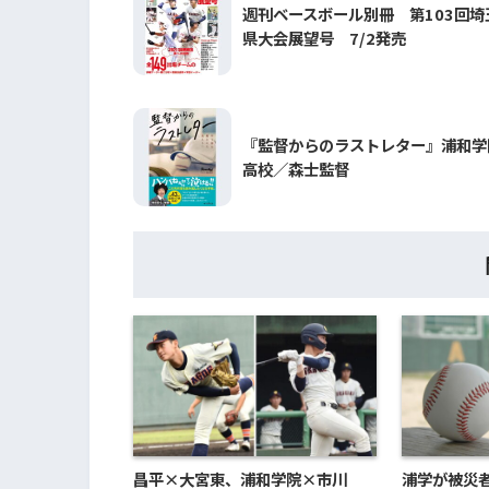
週刊ベースボール別冊 第103回埼
県大会展望号 7/2発売
『監督からのラストレター』浦和学
高校／森士監督
昌平×大宮東、浦和学院×市川
浦学が被災者