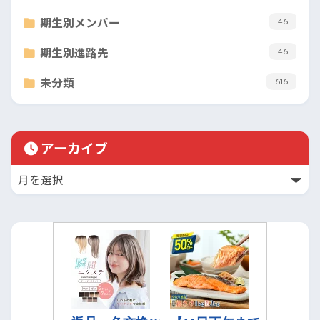
期生別メンバー
46
期生別進路先
46
未分類
616
アーカイブ