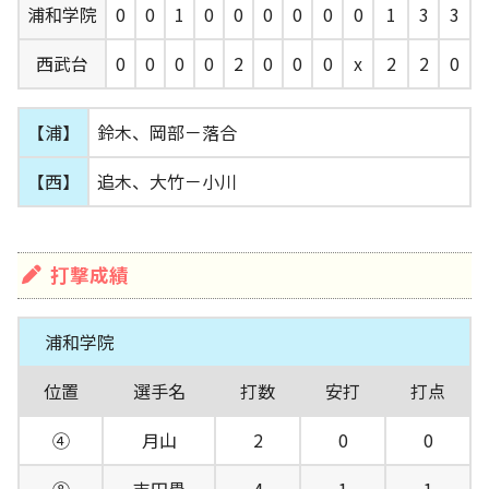
浦和学院
0
0
1
0
0
0
0
0
0
1
3
3
西武台
0
0
0
0
2
0
0
0
x
2
2
0
【浦】
鈴木、岡部－落合
【西】
追木、大竹－小川
打撃成績
浦和学院
位置
選手名
打数
安打
打点
④
月山
2
0
0