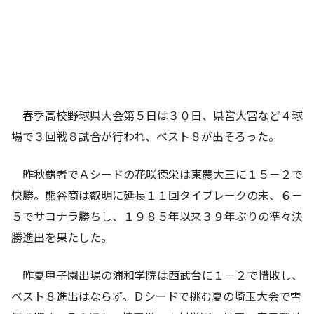
春季高校野球県大会第５日は３０日、県営大宮など４球
場で３回戦８試合が行われ、ベスト８が出そろった。
昨秋覇者でＡシードの花咲徳栄は東農大三に１５－２で
快勝。熊谷商は叡明に延長１１回タイブレークの末、６－
５でサヨナラ勝ちし、１９８５年以来３９年ぶりの準々決
勝進出を果たした。
昨夏甲子園出場の浦和学院は西武台に１－２で惜敗し、
ベスト８進出はならず。Ｄシードで挑む夏の埼玉大会で雪