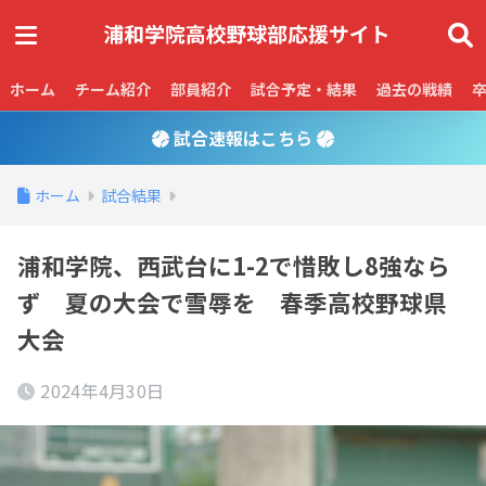
ホーム
チーム紹介
部員紹介
試合予定・結果
過去の戦績
試合速報はこちら
ホーム
試合結果
浦和学院、西武台に1-2で惜敗し8強なら
ず 夏の大会で雪辱を 春季高校野球県
大会
2024年4月30日