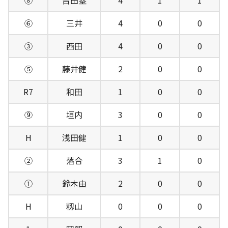
⑧
吉田塁
4
1
1
⑥
三井
4
0
0
③
西田
4
0
0
⑤
藤井健
2
0
0
R7
和田
1
0
0
⑨
垣内
3
0
0
H
浅田健
1
0
0
②
落合
3
1
0
①
鈴木由
2
0
0
H
籾山
0
0
0