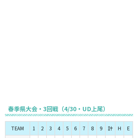
春季県大会・3回戦（4/30・UD上尾）
TEAM
1
2
3
4
5
6
7
8
9
計
H
E