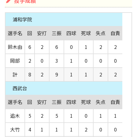
投手成績
浦和学院
選手名
回
安打
三振
四球
死球
失点
自責
鈴木由
6
2
6
0
1
2
2
岡部
2
0
3
1
0
0
0
計
8
2
9
1
1
2
2
西武台
選手名
回
安打
三振
四球
死球
失点
自責
追木
5
2
5
1
0
1
1
大竹
4
1
1
1
2
0
0