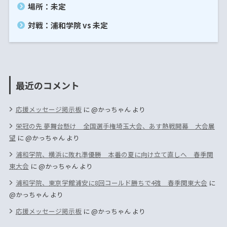
場所：未定
対戦：浦和学院 vs 未定
最近のコメント
応援メッセージ掲示板
に
@かっちゃん
より
栄冠の先 夢舞台懸け 全国選手権埼玉大会、あす熱戦開幕 大会展
望
に
@かっちゃん
より
浦和学院、横浜に敗れ準優勝 本番の夏に向け立て直しへ 春季関
東大会
に
@かっちゃん
より
浦和学院、東京学館浦安に8回コールド勝ちで4強 春季関東大会
に
@かっちゃん
より
応援メッセージ掲示板
に
@かっちゃん
より