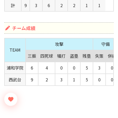
計
9
3
6
2
2
1
1
チーム成績
攻撃
守備
TEAM
三振
四死球
犠打
盗塁
残塁
失策
併殺
浦和学院
6
4
0
0
5
3
0
西武台
9
2
3
1
5
0
0