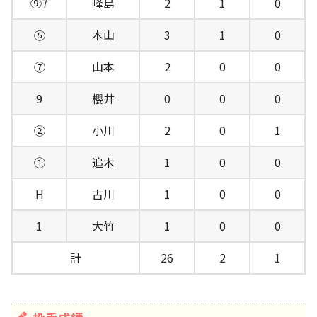
⑨7
峰島
2
1
0
⑤
本山
3
1
0
⑦
山本
2
0
0
9
櫻井
0
0
0
②
小川
2
0
1
①
追木
1
0
0
H
古川
1
0
0
1
大竹
1
0
0
計
26
2
1