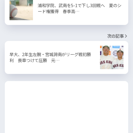
浦和学院、武南を5-1で下し3回戦へ 夏のシ
ード権獲得 春季高…
次の記事
早大、2年生左腕・宮城誇南がリーグ戦初勝
利 喪章つけて圧勝 元…