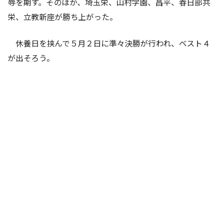
辱を期す。そのほか、埼玉栄、山村学園、昌平、春日部共
栄、立教新座が勝ち上がった。
休養日を挟んで５月２日に準々決勝が行われ、ベスト４
が出そろう。