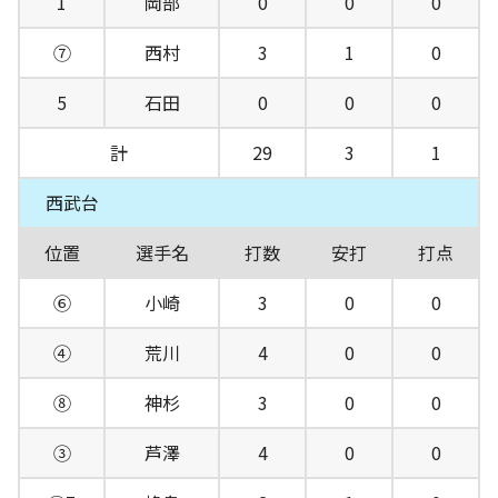
1
岡部
0
0
0
⑦
西村
3
1
0
5
石田
0
0
0
計
29
3
1
西武台
位置
選手名
打数
安打
打点
⑥
小崎
3
0
0
④
荒川
4
0
0
⑧
神杉
3
0
0
③
芦澤
4
0
0