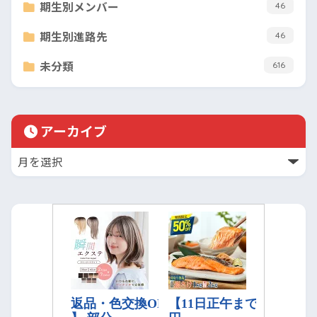
期生別メンバー
46
期生別進路先
46
未分類
616
アーカイブ