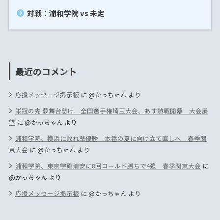
対戦：浦和学院 vs 未定
最近のコメント
応援メッセージ掲示板
に
@かっちゃん
より
栄冠の先 夢舞台懸け 全国選手権埼玉大会、あす熱戦開幕 大会展
望
に
@かっちゃん
より
浦和学院、横浜に敗れ準優勝 本番の夏に向け立て直しへ 春季関
東大会
に
@かっちゃん
より
浦和学院、東京学館浦安に8回コールド勝ちで4強 春季関東大会
に
@かっちゃん
より
応援メッセージ掲示板
に
@かっちゃん
より