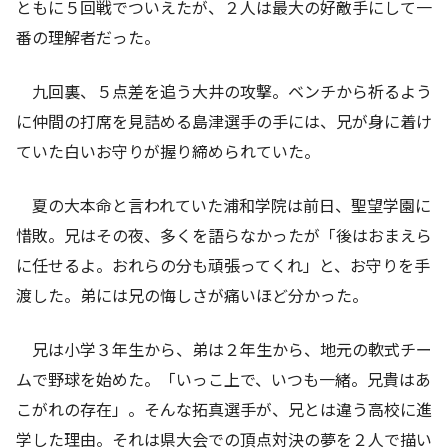
ともに５回戦でついえたが、２人は最大の好敵手にして一
番の理解者だった。
九回裏、５点差を追う大井の攻撃。ベンチから祈るよう
に仲間の打席を見詰める島津選手の手には、兄が身に着け
ていた白いお守りが握り締められていた。
夏の大本命と言われていた浦和学院は前日、聖望学園に
惜敗。兄はその夜、多くを語らなかったが「後はおまえら
に任せるよ。おれらの分も頑張ってくれ」と、お守りを手
渡した。弟には兄の悔しさが痛いほど分かった。
兄は小学３年生から、弟は２年生から、地元の軟式チー
ムで野球を始めた。「いっこ上で、いつも一緒。兄貴はあ
こがれの存在」。そんな拓真選手が、兄とは違う高校に進
学した理由。それは県大会での頂点対決の夢を２人で描い