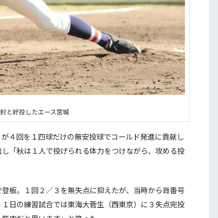
封と好投したエース宮城
が４回を１四球だけの無安投球でコールド発進に貢献し
出し「秋は１人で投げられる体力をつけながら、攻める投
登板。１回２／３を無失点に抑えたが、当時から背番号
３１日の練習試合では東海大菅生（西東京）に３失点完投
。筋肉だと思います」と笑った。