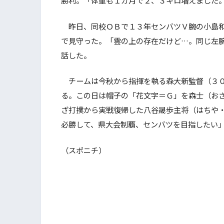
昨日、同校ＯＢで１３年センバツＶ腕の小島和
で見守った。「雲の上の存在だけど…。同じ左
話した。
チームは今秋から指揮を執る森大新監督（３０
る。この日は帽子の「花文字＝Ｇ」を森士（お
ざ打撲から実戦復帰した八谷晟歩主将（はちや
必勝して、県大会制覇、センバツを目指したい
（スポニチ）