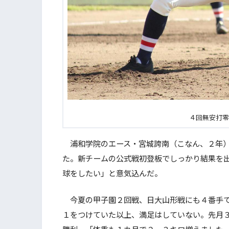
４回無安打零
浦和学院のエース・宮城誇南（こなん、２年）
た。新チームの公式戦初登板でしっかり結果を
球をしたい」と意気込んだ。
今夏の甲子園２回戦、日大山形戦にも４番手で
１をつけていた以上、満足はしていない。先月
勝利。「体重も１カ月で２、３キロ増えました