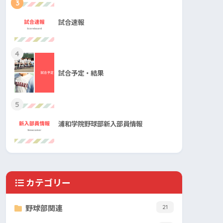
3
試合速報
4
試合予定・結果
5
浦和学院野球部新入部員情報
カテゴリー
野球部関連
21