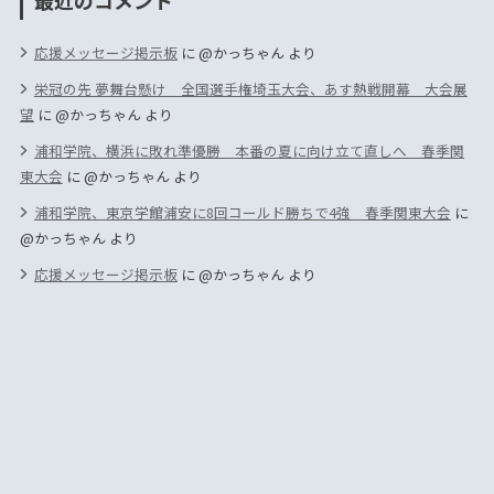
最近のコメント
応援メッセージ掲示板
に
@かっちゃん
より
栄冠の先 夢舞台懸け 全国選手権埼玉大会、あす熱戦開幕 大会展
望
に
@かっちゃん
より
浦和学院、横浜に敗れ準優勝 本番の夏に向け立て直しへ 春季関
東大会
に
@かっちゃん
より
浦和学院、東京学館浦安に8回コールド勝ちで4強 春季関東大会
に
@かっちゃん
より
応援メッセージ掲示板
に
@かっちゃん
より