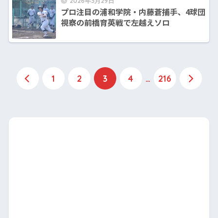
2026年3月29日
プロ注目の浦和学院・内藤蒼捕手、4球団
視察の前橋育英戦で左越えソロ
1
2
3
4
…
216